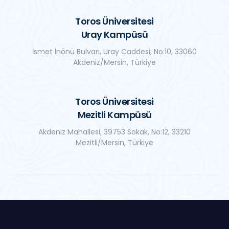
Toros Üniversitesi
Uray Kampüsü
İsmet İnönü Bulvarı, Uray Caddesi, No:10, 33060
Akdeniz/Mersin, Türkiye
Toros Üniversitesi
Mezitli Kampüsü
Akdeniz Mahallesi, 39753 Sokak, No:12, 33210
Mezitli/Mersin, Türkiye