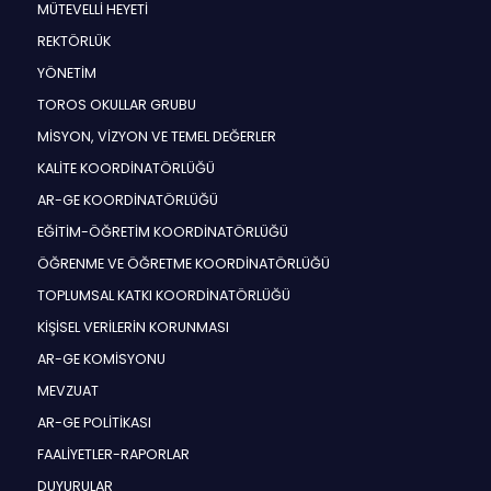
MÜTEVELLİ HEYETİ
REKTÖRLÜK
YÖNETİM
TOROS OKULLAR GRUBU
MİSYON, VİZYON VE TEMEL DEĞERLER
KALİTE KOORDİNATÖRLÜĞÜ
AR-GE KOORDİNATÖRLÜĞÜ
EĞİTİM-ÖĞRETİM KOORDİNATÖRLÜĞÜ
ÖĞRENME VE ÖĞRETME KOORDİNATÖRLÜĞÜ
TOPLUMSAL KATKI KOORDİNATÖRLÜĞÜ
KİŞİSEL VERİLERİN KORUNMASI
AR-GE KOMİSYONU
MEVZUAT
AR-GE POLİTİKASI
FAALİYETLER-RAPORLAR
DUYURULAR