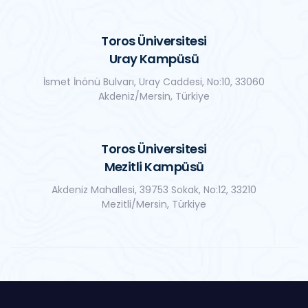
Toros Üniversitesi
Uray Kampüsü
İsmet İnönü Bulvarı, Uray Caddesi, No:10, 33060
Akdeniz/Mersin, Türkiye
Toros Üniversitesi
Mezitli Kampüsü
Akdeniz Mahallesi, 39753 Sokak, No:12, 33210
Mezitli/Mersin, Türkiye