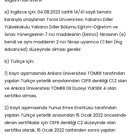
sağlanması istenir:
a) İngilizce için; 04.08.2023 tarihli 14/41 sayılı Senato
kararıyla onaylanan Toros Ünı̇versı̇tesı̇ Yabancı Dı̇ller
Yüksekokulu Yabancı Dı̇ller Bölümü Eğı̇tı̇m-Öğretı̇m ve
Sınav Yönergesinin 7 nci maddesinin (birinci) fıkrasının (e)
bendi ve aynı maddenin 2 nci fıkrası uyarınca C1 İleri (İng.
Advanced) düzeyinde olması gerekir.
b) Türkçe için;
1) Kayıt aşamasında Ankara Üniversitesi TÖMER tarafından
yapılan Türkçe yeterlik sınavlarından CEFR denkliği C1.2 olan
ve Ankara Üniversitesi TÖMER Dil Düzeyi YÜKSEK 4 olan
sertifika olması,
2) Kayıt aşamasında Yunus Emre Enstitüsü tarafından
yapılan Türkçe yeterlik sınavından 15 Ocak 2022 öncesinde
alınan sertifikalar için CEFR denkliği C2 düzeyinde olan
sertifika olarak, 16 Ocak 2022 tarihinden sonra yapılan