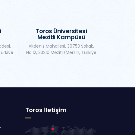
i
Toros Üniversitesi
Mezitli Kampüsü
ddesi,
Akdeniz Mahallesi, 39753 Sokak,
Türkiye
No:12, 33210 Mezitli/Mersin, Türkiye
Toros İletişim
E