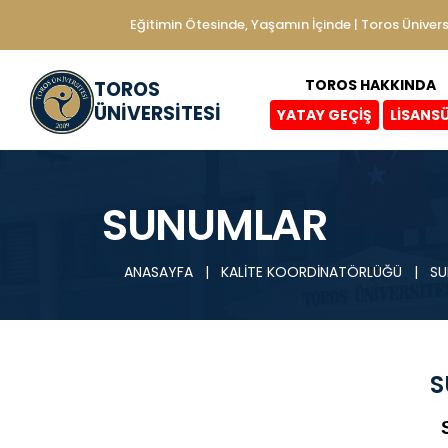
Eğitimin Ötesinde, Yaşamın İçinde | Toros Ünivers
TOROS HAKKINDA
TOROS
ÜNİVERSİTESİ
YATAY GEÇİŞ
LİSANS
SUNUMLAR
ANASAYFA
|
KALİTE KOORDİNATÖRLÜĞÜ
|
SU
S