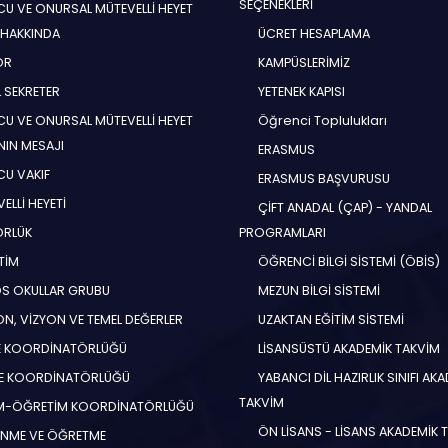
SEÇENEKLERİ
U VE ONURSAL MÜTEVELLİ HEYET
 HAKKINDA
ÜCRET HESAPLAMA
ÖR
KAMPÜSLERİMİZ
 SEKRETER
YETENEK KAPISI
U VE ONURSAL MÜTEVELLİ HEYET
Öğrenci Toplulukları
NIN MESAJI
ERASMUS
U VAKIF
ERASMUS BAŞVURUSU
ELLİ HEYETİ
ÇİFT ANADAL (ÇAP) - YANDAL
ÖRLÜK
PROGRAMLARI
TİM
ÖĞRENCİ BİLGİ SİSTEMİ (ÖBİS)
S OKULLAR GRUBU
MEZUN BİLGİ SİSTEMİ
N, VİZYON VE TEMEL DEĞERLER
UZAKTAN EĞİTİM SİSTEMİ
E KOORDİNATÖRLÜĞÜ
LİSANSÜSTÜ AKADEMİK TAKVİM
E KOORDİNATÖRLÜĞÜ
YABANCI DİL HAZIRLIK SINIFI AK
TAKVİM
İM-ÖĞRETİM KOORDİNATÖRLÜĞÜ
ÖN LİSANS - LİSANS AKADEMİK 
NME VE ÖĞRETME