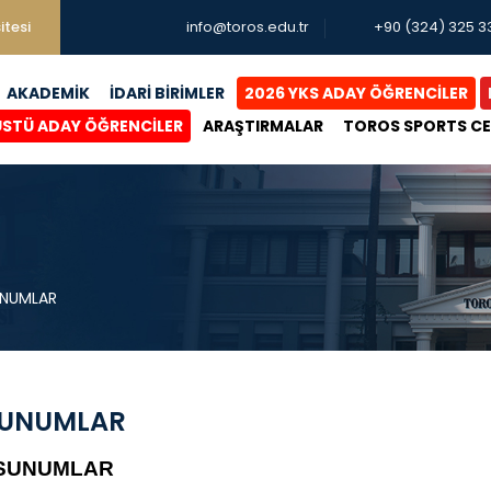
itesi
info@toros.edu.tr
+90 (324) 325 3
AKADEMİK
İDARİ BİRİMLER
2026 YKS ADAY ÖĞRENCİLER
ÜSTÜ ADAY ÖĞRENCİLER
ARAŞTIRMALAR
TOROS SPORTS C
NUMLAR
UNUMLAR
SUNUMLAR