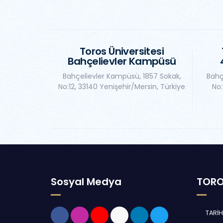
Toros Üniversitesi
Bahçelievler Kampüsü
Bahçelievler Kampüsü, 1857 Sokak,
Bahç
No:12, 33140 Yenişehir/Mersin, Türkiye
No:
Sosyal Medya
TORO
TARİ