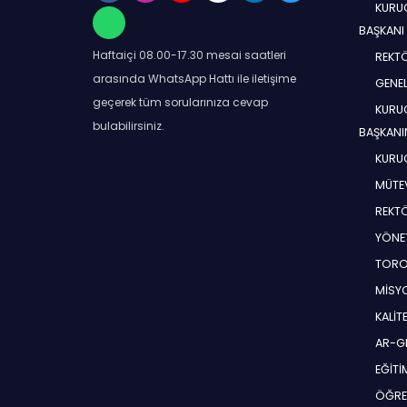
KURUC
BAŞKANI
Haftaiçi 08.00-17.30 mesai saatleri
REKT
arasında WhatsApp Hattı ile iletişime
GENEL
geçerek tüm sorularınıza cevap
KURUC
bulabilirsiniz.
BAŞKANI
KURUC
MÜTEV
REKT
YÖNE
TORO
MİSYO
KALİT
AR-G
EĞİT
ÖĞRE