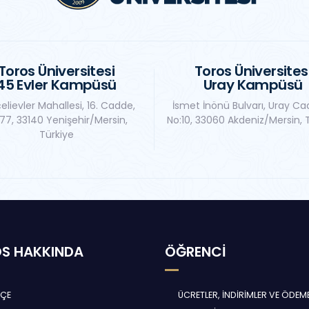
Toros Üniversitesi
Toros Üniversites
45 Evler Kampüsü
Uray Kampüsü
elievler Mahallesi, 16. Cadde,
İsmet İnönü Bulvarı, Uray Ca
77, 33140 Yenişehir/Mersin,
No:10, 33060 Akdeniz/Mersin, 
Türkiye
S HAKKINDA
ÖĞRENCİ
HÇE
ÜCRETLER, İNDİRİMLER VE ÖDEM