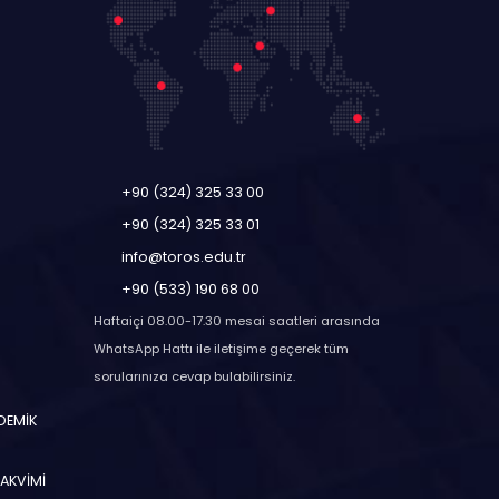
+90 (324) 325 33 00
+90 (324) 325 33 01
info@toros.edu.tr
+90 (533) 190 68 00
Haftaiçi 08.00-17.30 mesai saatleri arasında
WhatsApp Hattı ile iletişime geçerek tüm
sorularınıza cevap bulabilirsiniz.
ADEMİK
TAKVİMİ