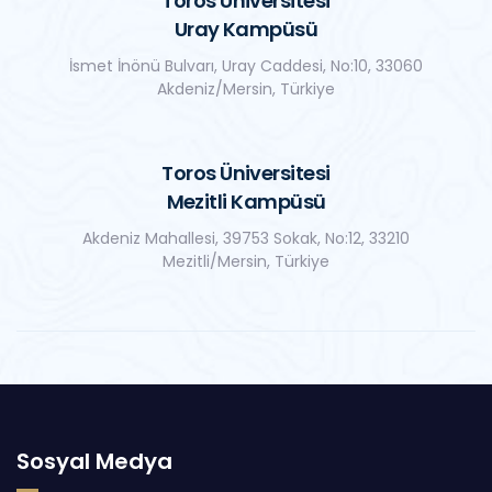
Toros Üniversitesi
Uray Kampüsü
İsmet İnönü Bulvarı, Uray Caddesi, No:10, 33060
Akdeniz/Mersin, Türkiye
Toros Üniversitesi
Mezitli Kampüsü
Akdeniz Mahallesi, 39753 Sokak, No:12, 33210
Mezitli/Mersin, Türkiye
Sosyal Medya