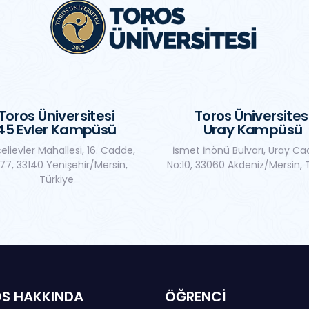
Toros Üniversitesi
Toros Üniversites
45 Evler Kampüsü
Uray Kampüsü
elievler Mahallesi, 16. Cadde,
İsmet İnönü Bulvarı, Uray Ca
77, 33140 Yenişehir/Mersin,
No:10, 33060 Akdeniz/Mersin, 
Türkiye
S HAKKINDA
ÖĞRENCİ