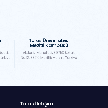
i
Toros Üniversitesi
Mezitli Kampüsü
ddesi,
Akdeniz Mahallesi, 39753 Sokak,
Türkiye
No:12, 33210 Mezitli/Mersin, Türkiye
Toros İletişim