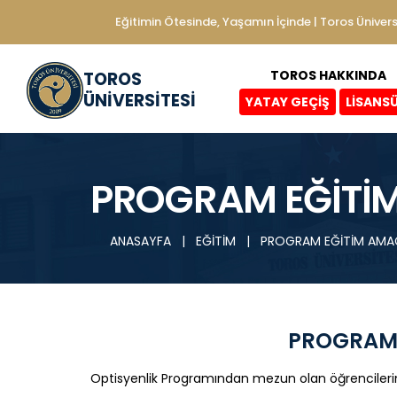
Eğitimin Ötesinde, Yaşamın İçinde | Toros Ünivers
TOROS HAKKINDA
TOROS
ÜNİVERSİTESİ
YATAY GEÇİŞ
LİSANS
PROGRAM EĞİTİ
ANASAYFA
|
EĞİTİM
|
PROGRAM EĞİTİM AMA
PROGRAM 
Optisyenlik Programından mezun olan öğrencileri