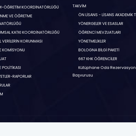
TAKVİM
İM-ÖĞRETİM KOORDİNATÖRLÜĞÜ
ÖN LİSANS - LİSANS AKADEMİK 
NME VE ÖĞRETME
NATÖRLÜĞÜ
YÖNERGELER VE ESASLAR
MSAL KATKI KOORDİNATÖRLÜĞÜ
ÖĞRENCİ MEVZUATLARI
EL VERİLERİN KORUNMASI
YÖNETMELİKLER
E KOMİSYONU
BOLOGNA BİLGİ PAKETİ
UAT
667 KHK ÖĞRENCİLER
 POLİTİKASI
Kütüphane Oda Rezervasyon
Başvurusu
YETLER-RAPORLAR
RULAR
İM
Copyright © 2026.
TOROS ÜNİVERSİTESİ
Bütün Hakları Saklıdır.
ve Ayrıcalıkları ile Tanışın
Kişisel Verilerin Korunması
Toros İl