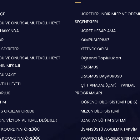
HÇE
ÜCRETLER, İNDİRİMLER VE ÖDEM
SEÇENEKLERİ
U VE ONURSAL MÜTEVELLİ HEYET
 HAKKINDA
ÜCRET HESAPLAMA
ÖR
KAMPÜSLERİMİZ
 SEKRETER
YETENEK KAPISI
U VE ONURSAL MÜTEVELLİ HEYET
Öğrenci Toplulukları
NIN MESAJI
ERASMUS
U VAKIF
ERASMUS BAŞVURUSU
ELLİ HEYETİ
ÇİFT ANADAL (ÇAP) - YANDAL
ÖRLÜK
PROGRAMLARI
TİM
ÖĞRENCİ BİLGİ SİSTEMİ (ÖBİS)
S OKULLAR GRUBU
MEZUN BİLGİ SİSTEMİ
N, VİZYON VE TEMEL DEĞERLER
UZAKTAN EĞİTİM SİSTEMİ
E KOORDİNATÖRLÜĞÜ
LİSANSÜSTÜ AKADEMİK TAKVİM
E KOORDİNATÖRLÜĞÜ
YABANCI DİL HAZIRLIK SINIFI AK