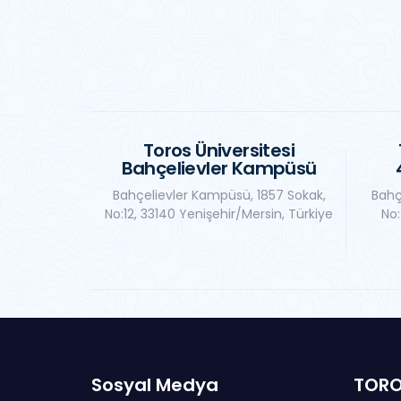
Toros Üniversitesi
Bahçelievler Kampüsü
Bahçelievler Kampüsü, 1857 Sokak,
Bahç
No:12, 33140 Yenişehir/Mersin, Türkiye
No:
Sosyal Medya
TORO