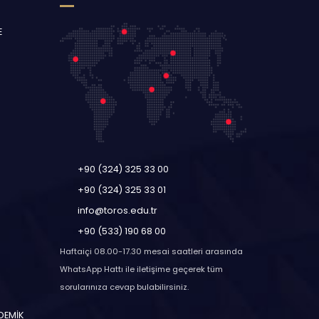
E
+90 (324) 325 33 00
+90 (324) 325 33 01
info@toros.edu.tr
+90 (533) 190 68 00
Haftaiçi 08.00-17.30 mesai saatleri arasında
WhatsApp Hattı ile iletişime geçerek tüm
sorularınıza cevap bulabilirsiniz.
ADEMİK