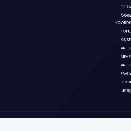
EĞİT
ÖĞRE
KOORDİ
TOPLU
KİŞİS
AR-G
MEVZ
AR-GE
FAALİ
DUYU
İLETİŞ
Toros Üniversitesi 