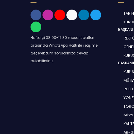
TARİ
KURUC
BAŞKANI
Haftaiçi 08.00-17.30 mesai saatleri
REKT
arasında WhatsApp Hattı ile iletişime
GENEL
geçerek tüm sorularınıza cevap
KURUC
bulabilirsiniz.
BAŞKANI
KURUC
MÜTEV
REKT
YÖNE
TORO
MİSYO
KALİT
AR-G