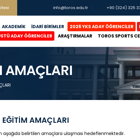
itesi
info@toros.edu.tr
+90 (324) 325 3
AKADEMİK
İDARİ BİRİMLER
2026 YKS ADAY ÖĞRENCİLER
ÜSTÜ ADAY ÖĞRENCİLER
ARAŞTIRMALAR
TOROS SPORTS C
M AMAÇLARI
ÇLARI
EĞİTİM AMAÇLARI
n aşağıda belirtilen amaçlara ulaşması hedeflenmektedir.