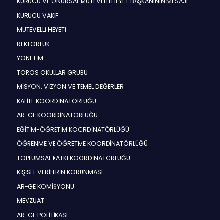
KURUCU VE ONURSAL MÜTEVELLİ HEYET BAŞKANININ MESAJI
KURUCU VAKIF
MÜTEVELLİ HEYETİ
REKTÖRLÜK
YÖNETİM
TOROS OKULLAR GRUBU
MİSYON, VİZYON VE TEMEL DEĞERLER
KALİTE KOORDİNATÖRLÜĞÜ
AR-GE KOORDİNATÖRLÜĞÜ
EĞİTİM-ÖĞRETİM KOORDİNATÖRLÜĞÜ
ÖĞRENME VE ÖĞRETME KOORDİNATÖRLÜĞÜ
TOPLUMSAL KATKI KOORDİNATÖRLÜĞÜ
KİŞİSEL VERİLERİN KORUNMASI
AR-GE KOMİSYONU
MEVZUAT
AR-GE POLİTİKASI