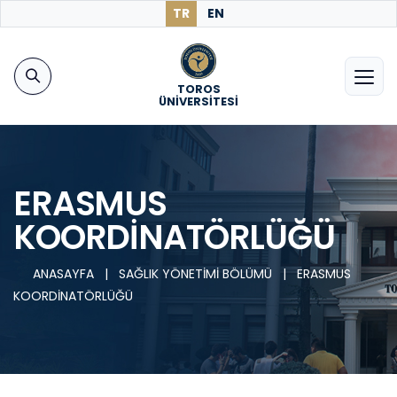
TR
EN
TOROS
ÜNİVERSİTESİ
ERASMUS
KOORDİNATÖRLÜĞÜ
ANASAYFA
|
SAĞLIK YÖNETİMİ BÖLÜMÜ
|
ERASMUS
KOORDİNATÖRLÜĞÜ