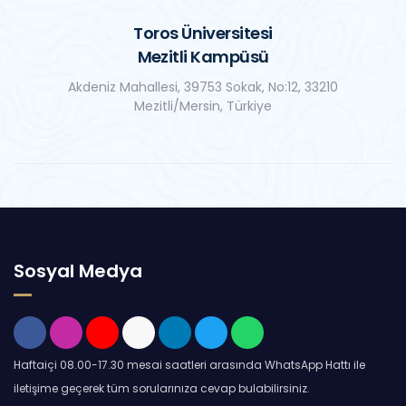
Toros Üniversitesi
Mezitli Kampüsü
Akdeniz Mahallesi, 39753 Sokak, No:12, 33210
Mezitli/Mersin, Türkiye
Sosyal Medya
Haftaiçi 08.00-17.30 mesai saatleri arasında WhatsApp Hattı ile
iletişime geçerek tüm sorularınıza cevap bulabilirsiniz.