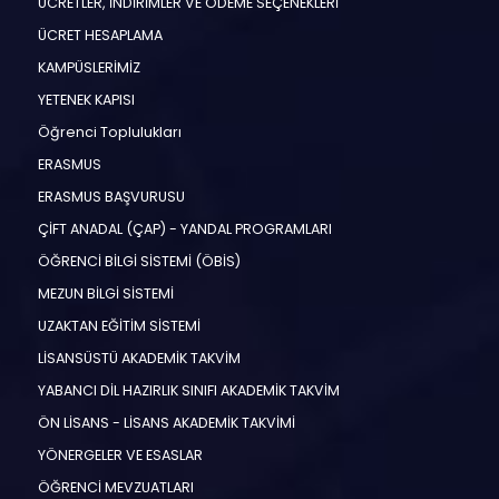
ÜCRETLER, İNDİRİMLER VE ÖDEME SEÇENEKLERİ
ÜCRET HESAPLAMA
KAMPÜSLERİMİZ
YETENEK KAPISI
Öğrenci Toplulukları
ERASMUS
ERASMUS BAŞVURUSU
ÇİFT ANADAL (ÇAP) - YANDAL PROGRAMLARI
ÖĞRENCİ BİLGİ SİSTEMİ (ÖBİS)
MEZUN BİLGİ SİSTEMİ
UZAKTAN EĞİTİM SİSTEMİ
LİSANSÜSTÜ AKADEMİK TAKVİM
YABANCI DİL HAZIRLIK SINIFI AKADEMİK TAKVİM
ÖN LİSANS - LİSANS AKADEMİK TAKVİMİ
YÖNERGELER VE ESASLAR
ÖĞRENCİ MEVZUATLARI