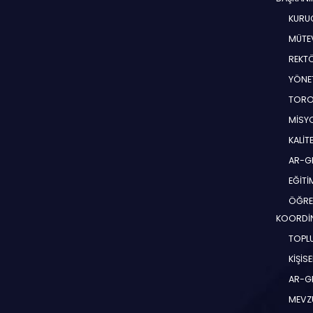
KURUC
MÜTEV
REKT
YÖNE
TORO
MİSYO
KALİT
AR-G
EĞİT
ÖĞRE
KOORDİ
TOPLU
KİŞİS
AR-G
MEVZ