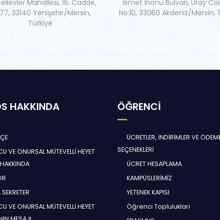
elievler Mahallesi, 16. Cadde,
İsmet İnönü Bulvarı, Uray Ca
77, 33140 Yenişehir/Mersin,
No:10, 33060 Akdeniz/Mersin, 
Türkiye
S HAKKINDA
ÖĞRENCİ
HÇE
ÜCRETLER, İNDİRİMLER VE ÖDEM
SEÇENEKLERİ
U VE ONURSAL MÜTEVELLİ HEYET
 HAKKINDA
ÜCRET HESAPLAMA
ÖR
KAMPÜSLERİMİZ
 SEKRETER
YETENEK KAPISI
U VE ONURSAL MÜTEVELLİ HEYET
Öğrenci Toplulukları
NIN MESAJI