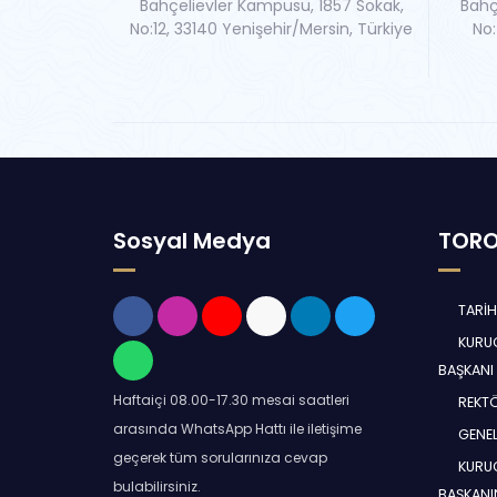
Bahçelievler Kampüsü, 1857 Sokak,
Bahç
No:12, 33140 Yenişehir/Mersin, Türkiye
No:
Sosyal Medya
TORO
TARİ
KURUC
BAŞKANI
Haftaiçi 08.00-17.30 mesai saatleri
REKT
arasında WhatsApp Hattı ile iletişime
GENEL
geçerek tüm sorularınıza cevap
KURUC
bulabilirsiniz.
BAŞKANI