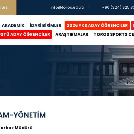
itesi
info@toros.edu.tr
+90 (324) 325 3
AKADEMİK
İDARİ BİRİMLER
2026 YKS ADAY ÖĞRENCİLER
ÜSTÜ ADAY ÖĞRENCİLER
ARAŞTIRMALAR
TOROS SPORTS C
AM-YÖNETİM
erkez Müdürü