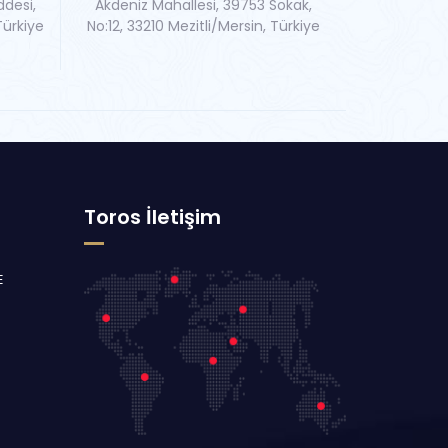
ddesi,
Akdeniz Mahallesi, 39753 Sokak,
Türkiye
No:12, 33210 Mezitli/Mersin, Türkiye
Toros İletişim
E