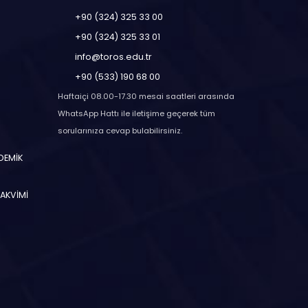
+90 (324) 325 33 00
+90 (324) 325 33 01
info@toros.edu.tr
+90 (533) 190 68 00
Haftaiçi 08.00-17.30 mesai saatleri arasında
WhatsApp Hattı ile iletişime geçerek tüm
sorularınıza cevap bulabilirsiniz.
ADEMİK
TAKVİMİ