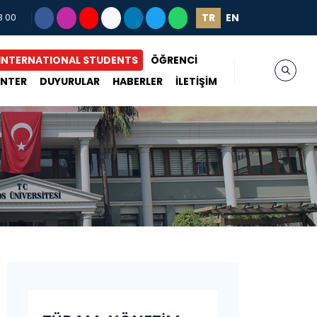
TR
EN
3 00
INTERNATIONAL STUDENTS
ÖĞRENCİ
ENTER
DUYURULAR
HABERLER
İLETİŞİM