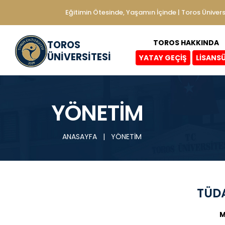
Eğitimin Ötesinde, Yaşamın İçinde | Toros Ünivers
TOROS HAKKINDA
TOROS
ÜNİVERSİTESİ
YATAY GEÇİŞ
LİSANS
YÖNETİM
ANASAYFA
|
YÖNETİM
TÜD
M