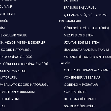
ERASMUS
U VAKIF
ERASMUS BAŞVURUSU
ELLİ HEYETİ
ÇİFT ANADAL (ÇAP) - YANDAL
ÖRLÜK
PROGRAMLARI
TİM
ÖĞRENCİ BİLGİ SİSTEMİ (ÖBİS)
S OKULLAR GRUBU
MEZUN BİLGİ SİSTEMİ
N, VİZYON VE TEMEL DEĞERLER
UZAKTAN EĞİTİM SİSTEMİ
E KOORDİNATÖRLÜĞÜ
LİSANSÜSTÜ AKADEMİK TAKVİM
E KOORDİNATÖRLÜĞÜ
YABANCI DİL HAZIRLIK SINIFI AK
TAKVİM
İM-ÖĞRETİM KOORDİNATÖRLÜĞÜ
ÖN LİSANS - LİSANS AKADEMİK 
NME VE ÖĞRETME
NATÖRLÜĞÜ
YÖNERGELER VE ESASLAR
MSAL KATKI KOORDİNATÖRLÜĞÜ
ÖĞRENCİ MEVZUATLARI
EL VERİLERİN KORUNMASI
YÖNETMELİKLER
E KOMİSYONU
BOLOGNA BİLGİ PAKETİ
UAT
667 KHK ÖĞRENCİLER