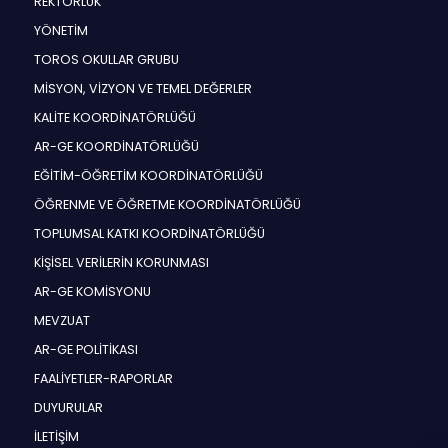
REKTÖRLÜK
YÖNETİM
TOROS OKULLAR GRUBU
MİSYON, VİZYON VE TEMEL DEĞERLER
KALİTE KOORDİNATÖRLÜĞÜ
AR-GE KOORDİNATÖRLÜĞÜ
EĞİTİM-ÖĞRETİM KOORDİNATÖRLÜĞÜ
ÖĞRENME VE ÖĞRETME KOORDİNATÖRLÜĞÜ
TOPLUMSAL KATKI KOORDİNATÖRLÜĞÜ
KİŞİSEL VERİLERİN KORUNMASI
AR-GE KOMİSYONU
MEVZUAT
AR-GE POLİTİKASI
FAALİYETLER-RAPORLAR
DUYURULAR
İLETİŞİM