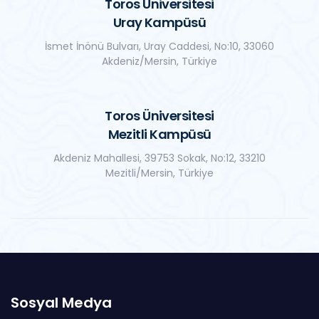
Toros Üniversitesi
Uray Kampüsü
İsmet İnönü Bulvarı, Uray Caddesi, No:10, 33060
Akdeniz/Mersin, Türkiye
Toros Üniversitesi
Mezitli Kampüsü
Akdeniz Mahallesi, 39753 Sokak, No:12, 33210
Mezitli/Mersin, Türkiye
Sosyal Medya