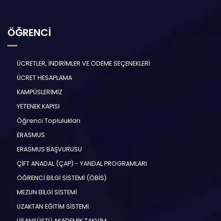
ÖĞRENCİ
ÜCRETLER, İNDİRİMLER VE ÖDEME SEÇENEKLERİ
ÜCRET HESAPLAMA
KAMPÜSLERİMİZ
YETENEK KAPISI
Öğrenci Toplulukları
ERASMUS
ERASMUS BAŞVURUSU
ÇİFT ANADAL (ÇAP) - YANDAL PROGRAMLARI
ÖĞRENCİ BİLGİ SİSTEMİ (ÖBİS)
MEZUN BİLGİ SİSTEMİ
UZAKTAN EĞİTİM SİSTEMİ
LİSANSÜSTÜ AKADEMİK TAKVİM