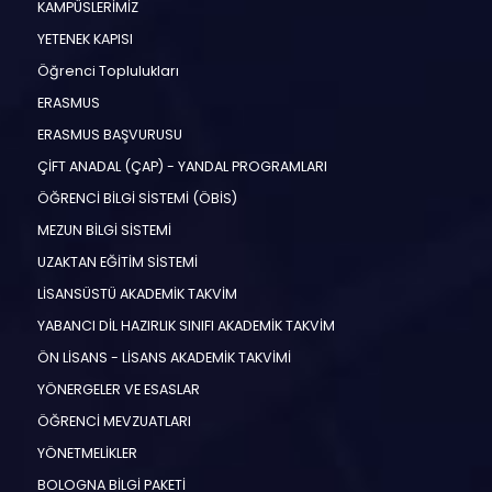
KAMPÜSLERİMİZ
YETENEK KAPISI
Öğrenci Toplulukları
ERASMUS
ERASMUS BAŞVURUSU
ÇİFT ANADAL (ÇAP) - YANDAL PROGRAMLARI
ÖĞRENCİ BİLGİ SİSTEMİ (ÖBİS)
MEZUN BİLGİ SİSTEMİ
UZAKTAN EĞİTİM SİSTEMİ
LİSANSÜSTÜ AKADEMİK TAKVİM
YABANCI DİL HAZIRLIK SINIFI AKADEMİK TAKVİM
ÖN LİSANS - LİSANS AKADEMİK TAKVİMİ
YÖNERGELER VE ESASLAR
ÖĞRENCİ MEVZUATLARI
YÖNETMELİKLER
BOLOGNA BİLGİ PAKETİ