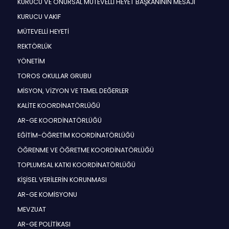
KURUCU VE ONURSAL MÜTEVELLİ HEYET BAŞKANININ MESAJI
KURUCU VAKIF
MÜTEVELLİ HEYETİ
REKTÖRLÜK
YÖNETİM
TOROS OKULLAR GRUBU
MİSYON, VİZYON VE TEMEL DEĞERLER
KALİTE KOORDİNATÖRLÜĞÜ
AR-GE KOORDİNATÖRLÜĞÜ
EĞİTİM-ÖĞRETİM KOORDİNATÖRLÜĞÜ
ÖĞRENME VE ÖĞRETME KOORDİNATÖRLÜĞÜ
TOPLUMSAL KATKI KOORDİNATÖRLÜĞÜ
KİŞİSEL VERİLERİN KORUNMASI
AR-GE KOMİSYONU
MEVZUAT
AR-GE POLİTİKASI