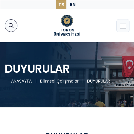
TR
EN
TOROS
ÜNİVERSİTESİ
DUYURULAR
ANASAYFA
|
Bilimsel Çalışmalar
|
DUYURULAR