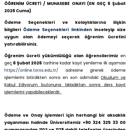
ÖĞRENİM ÜCRETİ / MUHASEBE
ONAYI (EN GEÇ 6 Şubat
2026 Cuma)
Ödeme Seçenekleri ve kolaylıklarına ilişkin
bilgileri
Ödeme Seçenekleri linkinden
inceleyip size
uygun olan ödemeyi seçerek öğrenim ücretini
yatırabilirsiniz.
Öğrenim ücreti yükümlülüğü olan öğrencilerimiz
en
geç
6 Şubat 2026
tarihine kadar kayıt yenileme ilk aşaması
https://online.toros.edu.tr/
adresine girerek ödeme
işlemlerini bitirdikten sonra en son adımdaki
Okudum ve
Kabul Ediyorum butonuna tıkladıktan sonra ders kayıt
işlemlerini yapabileceklerdir.
Ödeme ve Onay işlemleri için herhangi bir aksaklık
yaşanması halinde Üniversitemiz +90 324 325 33 00
numarasından 1102 ve 1178 dahili telefonlar üzerinden