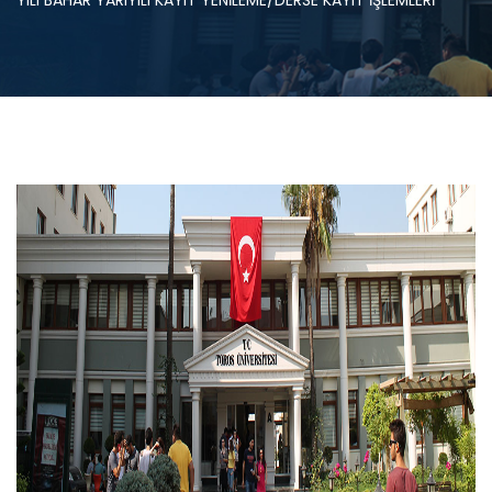
YILI BAHAR YARIYILI KAYIT YENİLEME/DERSE KAYIT İŞLEMLERİ