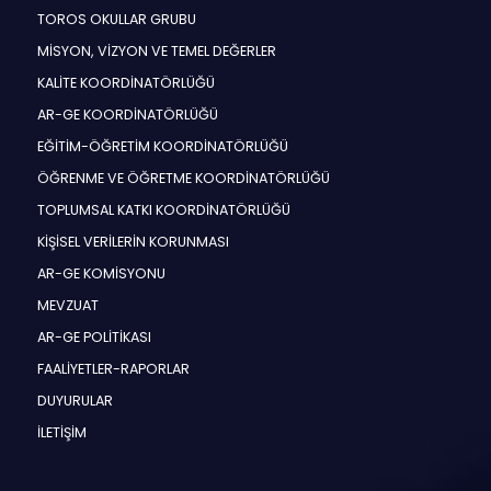
TOROS OKULLAR GRUBU
MİSYON, VİZYON VE TEMEL DEĞERLER
KALİTE KOORDİNATÖRLÜĞÜ
AR-GE KOORDİNATÖRLÜĞÜ
EĞİTİM-ÖĞRETİM KOORDİNATÖRLÜĞÜ
ÖĞRENME VE ÖĞRETME KOORDİNATÖRLÜĞÜ
TOPLUMSAL KATKI KOORDİNATÖRLÜĞÜ
KİŞİSEL VERİLERİN KORUNMASI
AR-GE KOMİSYONU
MEVZUAT
AR-GE POLİTİKASI
FAALİYETLER-RAPORLAR
DUYURULAR
İLETİŞİM