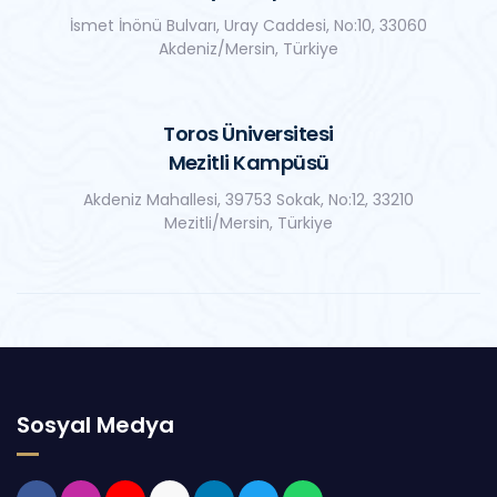
İsmet İnönü Bulvarı, Uray Caddesi, No:10, 33060
Akdeniz/Mersin, Türkiye
Toros Üniversitesi
Mezitli Kampüsü
Akdeniz Mahallesi, 39753 Sokak, No:12, 33210
Mezitli/Mersin, Türkiye
Sosyal Medya