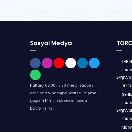
Sosyal Medya
TORO
TARİ
KURUC
BAŞKANI
Haftaiçi 08.00-17.30 mesai saatleri
REKT
arasında WhatsApp Hattı ile iletişime
GENEL
geçerek tüm sorularınıza cevap
KURUC
bulabilirsiniz.
BAŞKANI
KURUC
MÜTEV