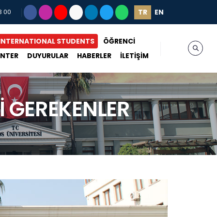
TR
EN
3 00
INTERNATIONAL STUDENTS
ÖĞRENCİ
ENTER
DUYURULAR
HABERLER
İLETİŞİM
İ GEREKENLER