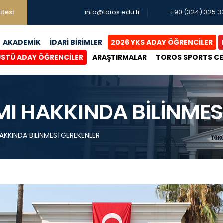
itesi
info@toros.edu.tr
+90 (324) 325 3
AKADEMİK
İDARİ BİRİMLER
2026 YKS ADAY ÖĞRENCİLER
ÜSTÜ ADAY ÖĞRENCİLER
ARAŞTIRMALAR
TOROS SPORTS C
MI HAKKINDA BİLİNMES
AKKINDA BİLİNMESİ GEREKENLER