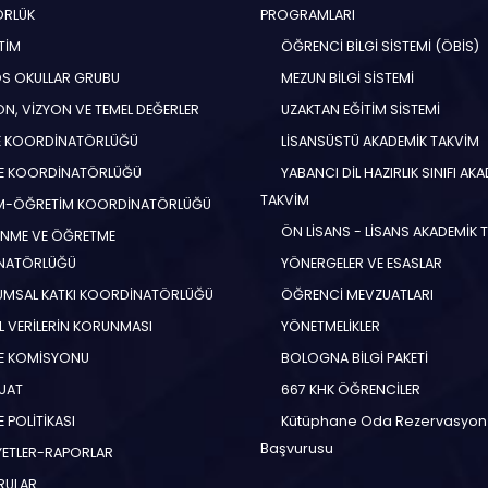
ÖRLÜK
PROGRAMLARI
TİM
ÖĞRENCİ BİLGİ SİSTEMİ (ÖBİS)
S OKULLAR GRUBU
MEZUN BİLGİ SİSTEMİ
N, VİZYON VE TEMEL DEĞERLER
UZAKTAN EĞİTİM SİSTEMİ
E KOORDİNATÖRLÜĞÜ
LİSANSÜSTÜ AKADEMİK TAKVİM
E KOORDİNATÖRLÜĞÜ
YABANCI DİL HAZIRLIK SINIFI AK
TAKVİM
İM-ÖĞRETİM KOORDİNATÖRLÜĞÜ
ÖN LİSANS - LİSANS AKADEMİK 
NME VE ÖĞRETME
NATÖRLÜĞÜ
YÖNERGELER VE ESASLAR
MSAL KATKI KOORDİNATÖRLÜĞÜ
ÖĞRENCİ MEVZUATLARI
EL VERİLERİN KORUNMASI
YÖNETMELİKLER
E KOMİSYONU
BOLOGNA BİLGİ PAKETİ
UAT
667 KHK ÖĞRENCİLER
 POLİTİKASI
Kütüphane Oda Rezervasyon
Başvurusu
YETLER-RAPORLAR
RULAR