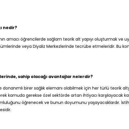
ı nedir?
n amacı öğrencilerde sağlam teorik alt yapıyı oluşturmak ve uyg
ümlerinde veya Diyaliz Merkezlerinde tecrübe etmeleridir. Bu konu
erinde, sahip olacağı avantajlar nelerdir?
ve donanımlı birer sağlık elemanı olabilmek için her türlü teorik alt
gerek kamuda gerekse özel sektörde artan ihtiyacı karşılayacak k
rumluluğunu öğrenecek ve bunun doyumunu yaşayacaklardır. İstih
sidir.