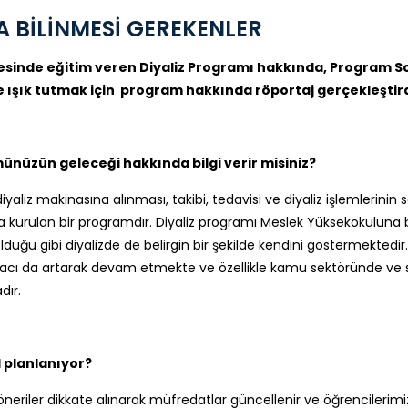
 BİLİNMESİ GEREKENLER
sinde eğitim veren Diyaliz Programı hakkında, Program So
e ışık tutmak için program hakkında röportaj gerçekleştird
ünüzün geleceği hakkında bilgi verir misiniz?
diyaliz makinasına alınması, takibi, tedavisi ve diyaliz işlemlerinin
urulan bir programdır. Diyaliz programı Meslek Yüksekokuluna bağlı 
a olduğu gibi diyalizde de belirgin bir şekilde kendini göstermekte
iyacı da artarak devam etmekte ve özellikle kamu sektöründe ve sa
dır.
 planlanıyor?
e, öneriler dikkate alınarak müfredatlar güncellenir ve öğrencileri