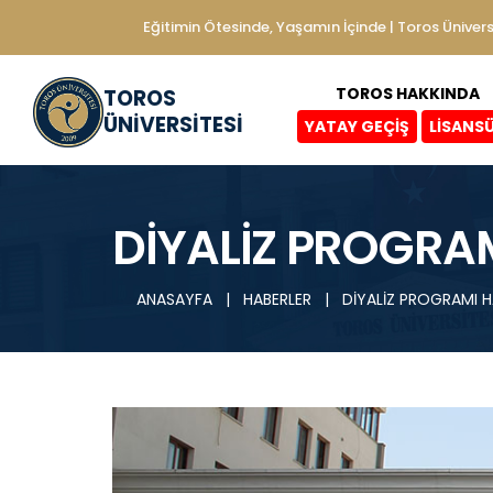
Eğitimin Ötesinde, Yaşamın İçinde | Toros Ünivers
TOROS HAKKINDA
TOROS
ÜNİVERSİTESİ
YATAY GEÇİŞ
LİSANS
DİYALİZ PROGRA
ANASAYFA
|
HABERLER
|
DİYALİZ PROGRAMI H