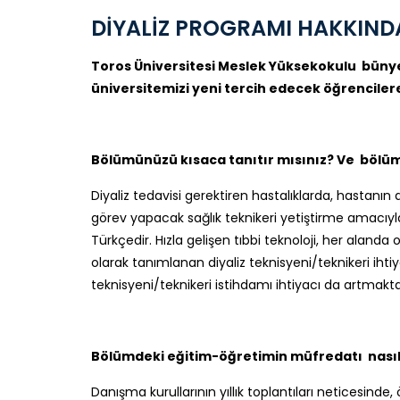
DİYALİZ PROGRAMI HAKKINDA
Toros Üniversitesi Meslek Yüksekokulu bünye
üniversitemizi yeni tercih edecek öğrenciler
Bölümünüzü kısaca tanıtır mısınız? Ve bölüm
Diyaliz tedavisi gerektiren hastalıklarda, hastanın 
görev yapacak sağlık teknikeri yetiştirme amacıyla k
Türkçedir. Hızla gelişen tıbbi teknoloji, her aland
olarak tanımlanan diyaliz teknisyeni/teknikeri iht
teknisyeni/teknikeri istihdamı ihtiyacı da artmakta
Bölümdeki eğitim-öğretimin müfredatı nasıl
Danışma kurullarının yıllık toplantıları neticesind