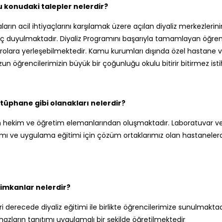
 konudaki talepler nelerdir?
rın acil ihtiyaçlarını karşılamak üzere açılan diyaliz merkezleri
 duyulmaktadır. Diyaliz Programını başarıyla tamamlayan öğren
adrolara yerleşebilmektedir. Kamu kurumları dışında özel hastane 
un öğrencilerimizin büyük bir çoğunluğu okulu bitirir bitirmez ist
üphane gibi olanakları nelerdir?
kim ve öğretim elemanlarından oluşmaktadır. Laboratuvar ve küt
ıtımı ve uygulama eğitimi için çözüm ortaklarımız olan hastanele
imkanlar nelerdir?
i derecede diyaliz eğitimi ile birlikte öğrencilerimize sunulmaktad
hazların tanıtımı uygulamalı bir şekilde öğretilmektedir