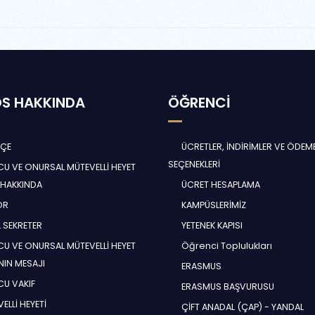
S HAKKINDA
ÖĞRENCİ
HÇE
ÜCRETLER, İNDİRİMLER VE ÖDEM
SEÇENEKLERİ
U VE ONURSAL MÜTEVELLİ HEYET
 HAKKINDA
ÜCRET HESAPLAMA
ÖR
KAMPÜSLERİMİZ
 SEKRETER
YETENEK KAPISI
U VE ONURSAL MÜTEVELLİ HEYET
Öğrenci Toplulukları
NIN MESAJI
ERASMUS
U VAKIF
ERASMUS BAŞVURUSU
ELLİ HEYETİ
ÇİFT ANADAL (ÇAP) - YANDAL