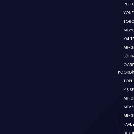
REKT
YÖNE
TORO
MİSYO
KALİT
AR-G
EĞİT
ÖĞRE
KOORDİ
TOPLU
KİŞİS
AR-G
MEVZ
AR-GE
FAALİ
DUYU