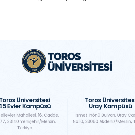
Toros Üniversitesi
Toros Üniversites
45 Evler Kampüsü
Uray Kampüsü
elievler Mahallesi, 16. Cadde,
İsmet İnönü Bulvarı, Uray Ca
77, 33140 Yenişehir/Mersin,
No:10, 33060 Akdeniz/Mersin, 
Türkiye