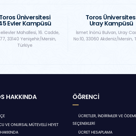
Toros Üniversitesi
Toros Üniversites
45 Evler Kampüsü
Uray Kampüsü
elievler Mahallesi, 16. Cadde,
İsmet İnönü Bulvarı, Uray Ca
77, 33140 Yenişehir/Mersin,
No:10, 33060 Akdeniz/Mersin, 
Türkiye
S HAKKINDA
ÖĞRENCİ
HÇE
ÜCRETLER, İNDİRİMLER VE ÖDEM
SEÇENEKLERİ
U VE ONURSAL MÜTEVELLİ HEYET
 HAKKINDA
ÜCRET HESAPLAMA