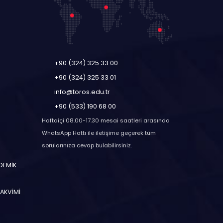
+90 (324) 325 33 00
+90 (324) 325 33 01
info@toros.edu.tr
+90 (533) 190 68 00
Haftaiçi 08.00-17.30 mesai saatleri arasında
WhatsApp Hattı ile iletişime geçerek tüm
sorularınıza cevap bulabilirsiniz.
ADEMİK
TAKVİMİ