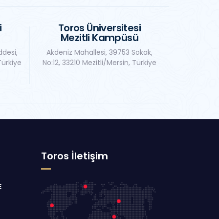
i
Toros Üniversitesi
Mezitli Kampüsü
ddesi,
Akdeniz Mahallesi, 39753 Sokak,
Türkiye
No:12, 33210 Mezitli/Mersin, Türkiye
Toros İletişim
E