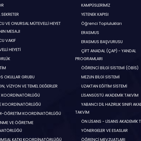
ÖR
KAMPÜSLERİMİZ
 SEKRETER
YETENEK KAPISI
U VE ONURSAL MÜTEVELLİ HEYET
Öğrenci Toplulukları
NIN MESAJI
ERASMUS
U VAKIF
ERASMUS BAŞVURUSU
ELLİ HEYETİ
ÇİFT ANADAL (ÇAP) - YANDAL
ÖRLÜK
PROGRAMLARI
TİM
ÖĞRENCİ BİLGİ SİSTEMİ (ÖBİS)
S OKULLAR GRUBU
MEZUN BİLGİ SİSTEMİ
N, VİZYON VE TEMEL DEĞERLER
UZAKTAN EĞİTİM SİSTEMİ
E KOORDİNATÖRLÜĞÜ
LİSANSÜSTÜ AKADEMİK TAKVİM
E KOORDİNATÖRLÜĞÜ
YABANCI DİL HAZIRLIK SINIFI AK
TAKVİM
İM-ÖĞRETİM KOORDİNATÖRLÜĞÜ
ÖN LİSANS - LİSANS AKADEMİK 
NME VE ÖĞRETME
NATÖRLÜĞÜ
YÖNERGELER VE ESASLAR
MSAL KATKI KOORDİNATÖRLÜĞÜ
ÖĞRENCİ MEVZUATLARI