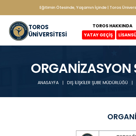
Eğitimin Ötesinde, Yaşamın İçinde | Toros Ünivers
TOROS HAKKINDA
TOROS
ÜNİVERSİTESİ
YATAY GEÇİŞ
LİSANS
ORGANİZASYON 
ANASAYFA
|
DIŞ İLİŞKİLER ŞUBE MÜDÜRLÜĞÜ
|
ORGANİ