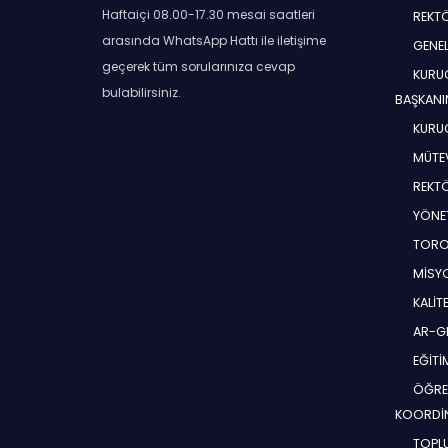
Haftaiçi 08.00-17.30 mesai saatleri
REKT
arasında WhatsApp Hattı ile iletişime
GENEL
geçerek tüm sorularınıza cevap
KURUC
bulabilirsiniz.
BAŞKANI
KURUC
MÜTEV
REKT
YÖNE
TORO
MİSYO
KALİT
AR-G
EĞİT
ÖĞRE
KOORDİ
TOPLU