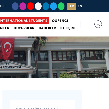
TR
EN
3 00
INTERNATIONAL STUDENTS
ÖĞRENCİ
ENTER
DUYURULAR
HABERLER
İLETİŞİM