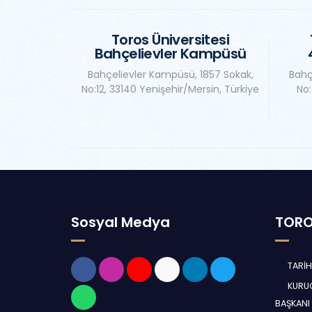
Toros Üniversitesi
Bahçelievler Kampüsü
Bahçelievler Kampüsü, 1857 Sokak,
Bahç
No:12, 33140 Yenişehir/Mersin, Türkiye
No:
Sosyal Medya
TORO
TARİ
KURUC
BAŞKANI