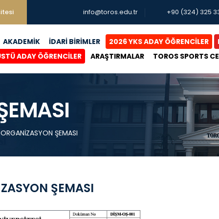
itesi
info@toros.edu.tr
+90 (324) 325 3
AKADEMİK
İDARİ BİRİMLER
2026 YKS ADAY ÖĞRENCİLER
ÜSTÜ ADAY ÖĞRENCİLER
ARAŞTIRMALAR
TOROS SPORTS C
ŞEMASI
ORGANİZASYON ŞEMASI
ZASYON ŞEMASI