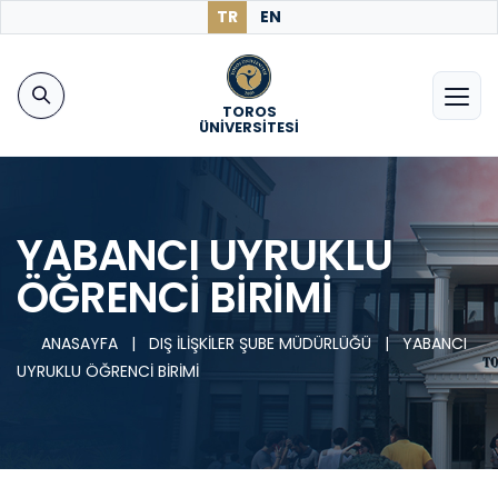
TR
EN
TOROS
ÜNİVERSİTESİ
YABANCI UYRUKLU
ÖĞRENCİ BİRİMİ
ANASAYFA
|
DIŞ İLİŞKİLER ŞUBE MÜDÜRLÜĞÜ
|
YABANCI
UYRUKLU ÖĞRENCİ BİRİMİ