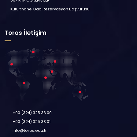
667 KHK ÖĞRENCİLER
Kütüphane Oda Rezervasyon Başvurusu
Toros İletişim
+90 (324) 325 33 00
+90 (324) 325 33 01
info@toros.edu.tr