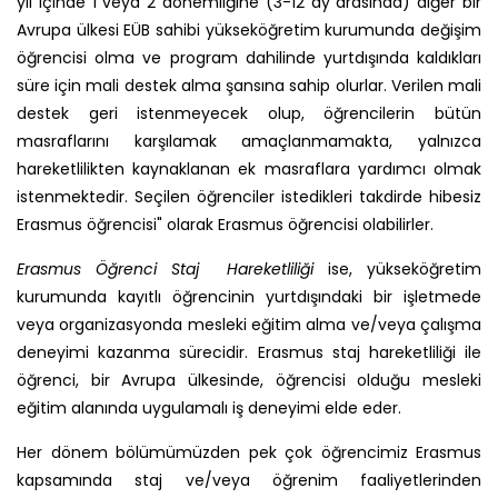
yıl içinde 1 veya 2 dönemliğine (3-12 ay arasında) diğer bir
Avrupa ülkesi EÜB sahibi yükseköğretim kurumunda değişim
öğrencisi olma ve program dahilinde yurtdışında kaldıkları
süre için mali destek alma şansına sahip olurlar. Verilen mali
destek geri istenmeyecek olup, öğrencilerin bütün
masraflarını karşılamak amaçlanmamakta, yalnızca
hareketlilikten kaynaklanan ek masraflara yardımcı olmak
istenmektedir. Seçilen öğrenciler istedikleri takdirde hibesiz
Erasmus öğrencisi" olarak Erasmus öğrencisi olabilirler.
Erasmus Öğrenci Staj Hareketliliği
ise, yükseköğretim
kurumunda kayıtlı öğrencinin yurtdışındaki bir işletmede
veya organizasyonda mesleki eğitim alma ve/veya çalışma
deneyimi kazanma sürecidir. Erasmus staj hareketliliği ile
öğrenci, bir Avrupa ülkesinde, öğrencisi olduğu mesleki
eğitim alanında uygulamalı iş deneyimi elde eder.
Her dönem bölümümüzden pek çok öğrencimiz Erasmus
kapsamında staj ve/veya öğrenim faaliyetlerinden