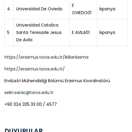
E
4
Universidad De Oviedo
İspanya
OVIEDO01
Universidad Catolica
5
Santa Teresade Jesus
E AVILA01
İspanya
De Avila
https://erasmus.toros.edu.tr/ikilianlasma
https://erasmus.toros.edu.tr/
Endüstri Mühendisliği Bölümü Erasmus Koordinatörü
selin.sarac@toros.edu.tr
+90 324 325 33 00 / 4577
DUYURULAR