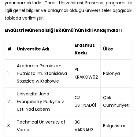
yararlanmaktadır. Toros Üniversitesi Erasmus programı ile
ilgili genel bilgiler ve anlaşmalı olduğu üniversiteler aşağıdaki
tabloda verilmiştir.
Endüstri Mühendisliği Bölümü'nün İkili Anlaşmaları
Erasmus
#
Üniversite Adı
Ülke
Kodu
Akademia Gorniczo-
PL
1
Hutnicza Im. Stanislawa
Polonya
KRAKOW02
Staszica w Krakowie
Univerzita Jana
CZ
Çek
2
Evangelistry Purkyne v
USTINAD01
Cumhuriyeti
Usti Nad Labem
Technical University of
BG
3
Bulgaristan
Varna
VARNA02