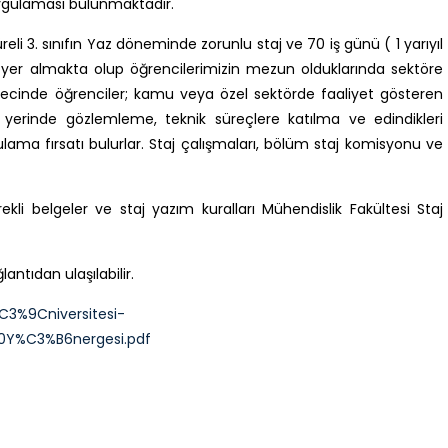
uygulaması bulunmaktadır.
i 3. sınıfın Yaz döneminde zorunlu staj ve 70 iş günü ( 1 yarıyıl
yer almakta olup öğrencilerimizin mezun olduklarında sektöre
ürecinde öğrenciler; kamu veya özel sektörde faaliyet gösteren
yerinde gözlemleme, teknik süreçlere katılma ve edindikleri
ama fırsatı bulurlar. Staj çalışmaları, bölüm staj komisyonu ve
rekli belgeler ve staj yazım kuralları Mühendislik Fakültesi Staj
antıdan ulaşılabilir.
%C3%9Cniversitesi-
0Y%C3%B6nergesi.pdf