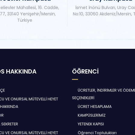
elievler Mahallesi, 16. Cadde,
İsmet İnönü Bulvarı, Uray Ca
77, 33140 Yenişehir/Mersin,
No:10, 33060 Akdeniz/Mersin, 
Türkiye
S HAKKINDA
ÖĞRENCİ
HÇE
ÜCRETLER, İNDİRİMLER VE ÖDEM
SEÇENEKLERİ
U VE ONURSAL MÜTEVELLİ HEYET
 HAKKINDA
ÜCRET HESAPLAMA
ÖR
KAMPÜSLERİMİZ
 SEKRETER
YETENEK KAPISI
U VE ONURSAL MÜTEVELLİ HEYET
Öğrenci Toplulukları