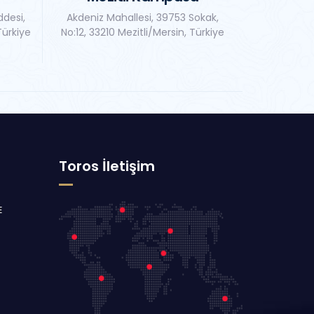
ddesi,
Akdeniz Mahallesi, 39753 Sokak,
Türkiye
No:12, 33210 Mezitli/Mersin, Türkiye
Toros İletişim
E