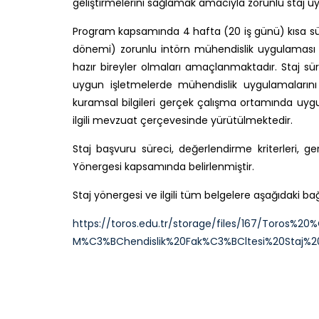
geliştirmelerini sağlamak amacıyla zorunlu staj 
Program kapsamında 4 hafta (20 iş günü) kısa sürel
dönemi) zorunlu intörn mühendislik uygulaması 
hazır bireyler olmaları amaçlanmaktadır. Staj s
uygun işletmelerde mühendislik uygulamalarını 
kuramsal bilgileri gerçek çalışma ortamında uygul
ilgili mevzuat çerçevesinde yürütülmektedir.
Staj başvuru süreci, değerlendirme kriterleri, ge
Yönergesi kapsamında belirlenmiştir.
Staj yönergesi ve ilgili tüm belgelere aşağıdaki bağl
https://toros.edu.tr/storage/files/167/Toros%20
M%C3%BChendislik%20Fak%C3%BCltesi%20Staj%2