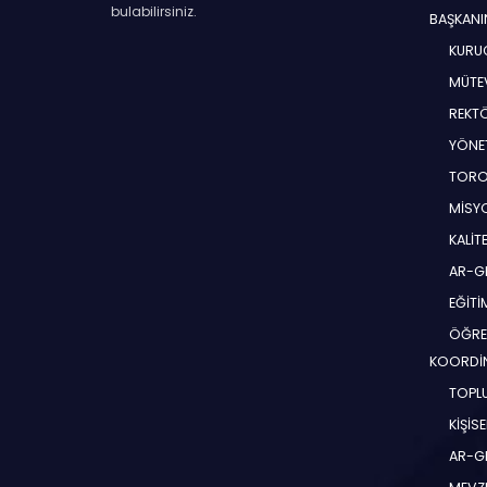
bulabilirsiniz.
BAŞKANI
KURUC
MÜTEV
REKT
YÖNE
TORO
MİSYO
KALİT
AR-G
EĞİT
ÖĞRE
KOORDİ
TOPLU
KİŞİS
AR-G