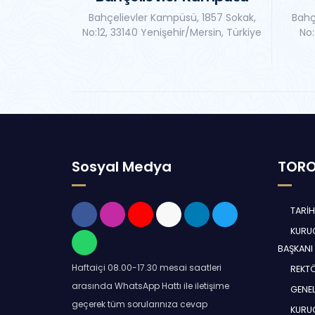
Bahçelievler Kampüsü, 1857 Sokak,
Bahç
No:12, 33140 Yenişehir/Mersin, Türkiye
No:
Sosyal Medya
TORO
TARİ
KURUC
BAŞKANI
Haftaiçi 08.00-17.30 mesai saatleri
REKT
arasında WhatsApp Hattı ile iletişime
GENEL
geçerek tüm sorularınıza cevap
KURUC