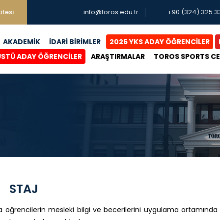
itesi
info@toros.edu.tr
+90 (324) 325 3
AKADEMİK
İDARİ BİRİMLER
2026 YKS ADAY ÖĞRENCİLER
ÜSTÜ ADAY ÖĞRENCİLER
ARAŞTIRMALAR
TOROS SPORTS C
STAJ
 öğrencilerin mesleki bilgi ve becerilerini uygulama ortamında