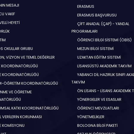
NIN MESAJI
ERASMUS
U VAKIF
ERASMUS BAŞVURUSU
ELLİ HEYETİ
ÇİFT ANADAL (ÇAP) - YANDAL
ÖRLÜK
PROGRAMLARI
TİM
ÖĞRENCİ BİLGİ SİSTEMİ (ÖBİS)
S OKULLAR GRUBU
MEZUN BİLGİ SİSTEMİ
N, VİZYON VE TEMEL DEĞERLER
UZAKTAN EĞİTİM SİSTEMİ
E KOORDİNATÖRLÜĞÜ
LİSANSÜSTÜ AKADEMİK TAKVİM
E KOORDİNATÖRLÜĞÜ
YABANCI DİL HAZIRLIK SINIFI AK
TAKVİM
İM-ÖĞRETİM KOORDİNATÖRLÜĞÜ
ÖN LİSANS - LİSANS AKADEMİK 
NME VE ÖĞRETME
NATÖRLÜĞÜ
YÖNERGELER VE ESASLAR
MSAL KATKI KOORDİNATÖRLÜĞÜ
ÖĞRENCİ MEVZUATLARI
EL VERİLERİN KORUNMASI
YÖNETMELİKLER
E KOMİSYONU
BOLOGNA BİLGİ PAKETİ