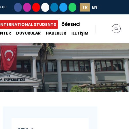
TR
EN
3 00
INTERNATIONAL STUDENTS
ÖĞRENCİ
ENTER
DUYURULAR
HABERLER
İLETİŞİM