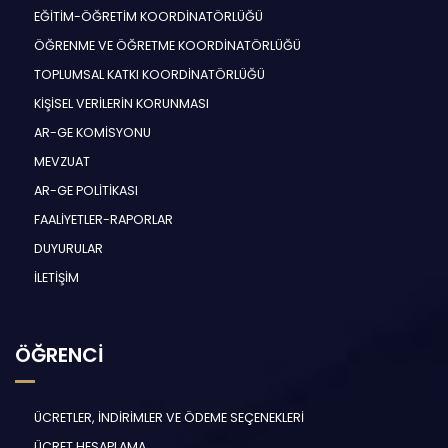
EĞİTİM-ÖĞRETİM KOORDİNATÖRLÜĞÜ
ÖĞRENME VE ÖĞRETME KOORDİNATÖRLÜĞÜ
TOPLUMSAL KATKI KOORDİNATÖRLÜĞÜ
KİŞİSEL VERİLERİN KORUNMASI
AR-GE KOMİSYONU
MEVZUAT
AR-GE POLİTİKASI
FAALİYETLER-RAPORLAR
DUYURULAR
İLETİŞİM
ÖĞRENCİ
ÜCRETLER, İNDİRİMLER VE ÖDEME SEÇENEKLERİ
ÜCRET HESAPLAMA