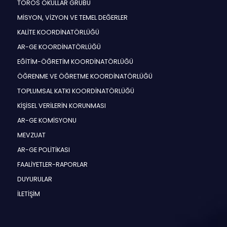
TOROS OKULLAR GRUBU
MİSYON, VİZYON VE TEMEL DEĞERLER
KALİTE KOORDİNATÖRLÜĞÜ
AR-GE KOORDİNATÖRLÜĞÜ
EĞİTİM-ÖĞRETİM KOORDİNATÖRLÜĞÜ
ÖĞRENME VE ÖĞRETME KOORDİNATÖRLÜĞÜ
TOPLUMSAL KATKI KOORDİNATÖRLÜĞÜ
KİŞİSEL VERİLERİN KORUNMASI
AR-GE KOMİSYONU
MEVZUAT
AR-GE POLİTİKASI
FAALİYETLER-RAPORLAR
DUYURULAR
İLETİŞİM