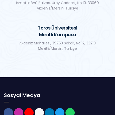
İsmet İnönü Bulvarı, Uray Caddesi, No:10, 33060
Akdeniz/Mersin, Türkiye
Toros Üniversitesi
Mezitli Kampüsü
Akdeniz Mahallesi, 39753 Sokak, No:12, 33210
Mezitli/Mersin, Türkiye
Sosyal Medya