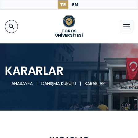
TR
EN
TOROS
ÜNİVERSİTESİ
KARARLAR
ANASAYFA
|
DANIŞMA KURULU
|
KARARLAR