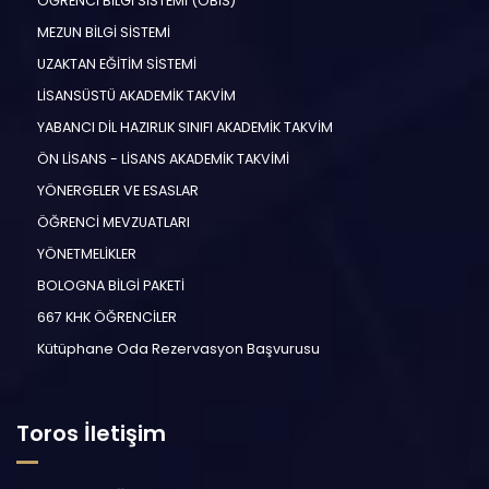
ÖĞRENCİ BİLGİ SİSTEMİ (ÖBİS)
MEZUN BİLGİ SİSTEMİ
UZAKTAN EĞİTİM SİSTEMİ
LİSANSÜSTÜ AKADEMİK TAKVİM
YABANCI DİL HAZIRLIK SINIFI AKADEMİK TAKVİM
ÖN LİSANS - LİSANS AKADEMİK TAKVİMİ
YÖNERGELER VE ESASLAR
ÖĞRENCİ MEVZUATLARI
YÖNETMELİKLER
BOLOGNA BİLGİ PAKETİ
667 KHK ÖĞRENCİLER
Kütüphane Oda Rezervasyon Başvurusu
Toros İletişim