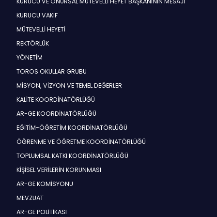
KURUCU VE ONURSAL MÜTEVELLİ HEYET BAŞKANININ MESAJI
KURUCU VAKIF
MÜTEVELLİ HEYETİ
REKTÖRLÜK
YÖNETİM
TOROS OKULLAR GRUBU
MİSYON, VİZYON VE TEMEL DEĞERLER
KALİTE KOORDİNATÖRLÜĞÜ
AR-GE KOORDİNATÖRLÜĞÜ
EĞİTİM-ÖĞRETİM KOORDİNATÖRLÜĞÜ
ÖĞRENME VE ÖĞRETME KOORDİNATÖRLÜĞÜ
TOPLUMSAL KATKI KOORDİNATÖRLÜĞÜ
KİŞİSEL VERİLERİN KORUNMASI
AR-GE KOMİSYONU
MEVZUAT
AR-GE POLİTİKASI