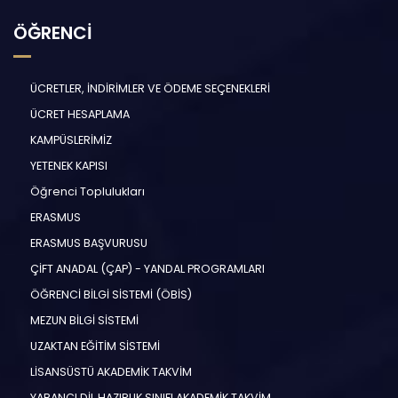
ÖĞRENCİ
ÜCRETLER, İNDİRİMLER VE ÖDEME SEÇENEKLERİ
ÜCRET HESAPLAMA
KAMPÜSLERİMİZ
YETENEK KAPISI
Öğrenci Toplulukları
ERASMUS
ERASMUS BAŞVURUSU
ÇİFT ANADAL (ÇAP) - YANDAL PROGRAMLARI
ÖĞRENCİ BİLGİ SİSTEMİ (ÖBİS)
MEZUN BİLGİ SİSTEMİ
UZAKTAN EĞİTİM SİSTEMİ
LİSANSÜSTÜ AKADEMİK TAKVİM
YABANCI DİL HAZIRLIK SINIFI AKADEMİK TAKVİM