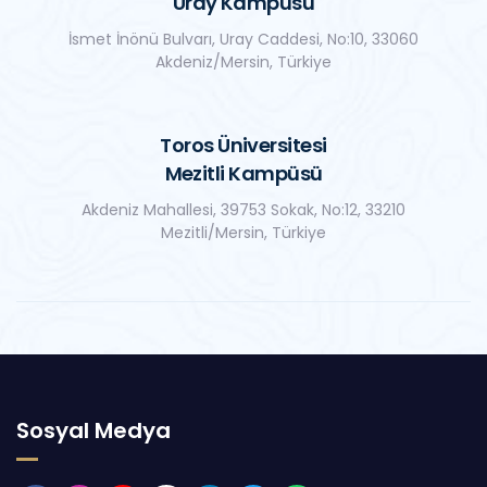
Uray Kampüsü
İsmet İnönü Bulvarı, Uray Caddesi, No:10, 33060
Akdeniz/Mersin, Türkiye
Toros Üniversitesi
Mezitli Kampüsü
Akdeniz Mahallesi, 39753 Sokak, No:12, 33210
Mezitli/Mersin, Türkiye
Sosyal Medya