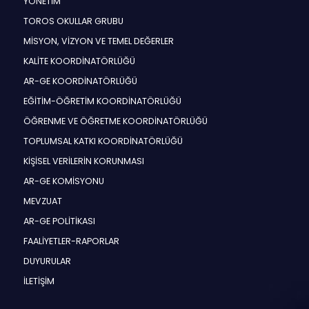
YÖNETİM
TOROS OKULLAR GRUBU
MİSYON, VİZYON VE TEMEL DEĞERLER
KALİTE KOORDİNATÖRLÜĞÜ
AR-GE KOORDİNATÖRLÜĞÜ
EĞİTİM-ÖĞRETİM KOORDİNATÖRLÜĞÜ
ÖĞRENME VE ÖĞRETME KOORDİNATÖRLÜĞÜ
TOPLUMSAL KATKI KOORDİNATÖRLÜĞÜ
KİŞİSEL VERİLERİN KORUNMASI
AR-GE KOMİSYONU
MEVZUAT
AR-GE POLİTİKASI
FAALİYETLER-RAPORLAR
DUYURULAR
İLETİŞİM