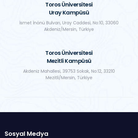
Toros Üniversitesi
Uray Kampüsü
İsmet İnönü Bulvarı, Uray Caddesi, No:10, 33060
Akdeniz/Mersin, Türkiye
Toros Üniversitesi
Mezitli Kampüsü
Akdeniz Mahallesi, 39753 Sokak, No:12, 33210
Mezitli/Mersin, Türkiye
Sosyal Medya