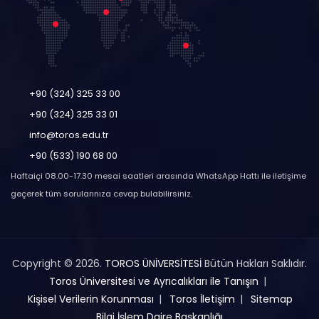
+90 (324) 325 33 00
+90 (324) 325 33 01
info@toros.edu.tr
+90 (533) 190 68 00
Haftaiçi 08.00-17.30 mesai saatleri arasında WhatsApp Hattı ile iletişime
geçerek tüm sorularınıza cevap bulabilirsiniz.
Copyright © 2026.
TOROS ÜNİVERSİTESİ
Bütün Hakları Saklıdır.
Toros Üniversitesi ve Ayrıcalıkları ile Tanışın
Kişisel Verilerin Korunması
Toros İletişim
Sitemap
Bilgi İşlem Daire Başkanlığı