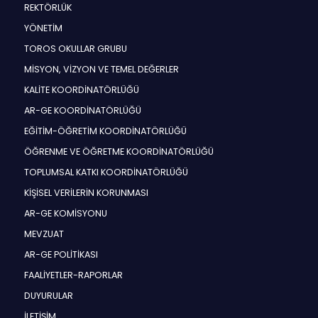
REKTÖRLÜK
YÖNETİM
TOROS OKULLAR GRUBU
MİSYON, VİZYON VE TEMEL DEĞERLER
KALİTE KOORDİNATÖRLÜĞÜ
AR-GE KOORDİNATÖRLÜĞÜ
EĞİTİM-ÖĞRETİM KOORDİNATÖRLÜĞÜ
ÖĞRENME VE ÖĞRETME KOORDİNATÖRLÜĞÜ
TOPLUMSAL KATKI KOORDİNATÖRLÜĞÜ
KİŞİSEL VERİLERİN KORUNMASI
AR-GE KOMİSYONU
MEVZUAT
AR-GE POLİTİKASI
FAALİYETLER-RAPORLAR
DUYURULAR
İLETİŞİM