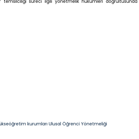
ıf temsilciliği süreci ilgili yönetmelik hükümleri doğrultusunda
ükseöğretim kurumları Ulusal Öğrenci Yönetmeliği