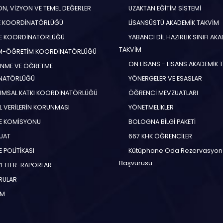
N, VİZYON VE TEMEL DEĞERLER
UZAKTAN EĞİTİM SİSTEMİ
E KOORDİNATÖRLÜĞÜ
LİSANSÜSTÜ AKADEMİK TAKVİM
E KOORDİNATÖRLÜĞÜ
YABANCI DİL HAZIRLIK SINIFI AK
TAKVİM
İM-ÖĞRETİM KOORDİNATÖRLÜĞÜ
ÖN LİSANS - LİSANS AKADEMİK 
NME VE ÖĞRETME
NATÖRLÜĞÜ
YÖNERGELER VE ESASLAR
MSAL KATKI KOORDİNATÖRLÜĞÜ
ÖĞRENCİ MEVZUATLARI
EL VERİLERİN KORUNMASI
YÖNETMELİKLER
E KOMİSYONU
BOLOGNA BİLGİ PAKETİ
UAT
667 KHK ÖĞRENCİLER
 POLİTİKASI
Kütüphane Oda Rezervasyon
Başvurusu
YETLER-RAPORLAR
RULAR
İM