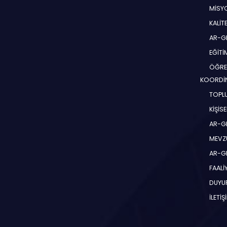
MİSYO
KALİT
AR-G
EĞİT
ÖĞRE
KOORDİ
TOPLU
KİŞİS
AR-G
MEVZ
AR-GE
FAALİ
DUYU
İLETİŞ