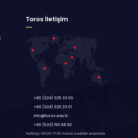
Toros İletişim
E
+90 (324) 325 33 00
+90 (324) 325 33 01
info@toros.edu.tr
+90 (533) 190 68 00
Haftaiçi 08.00-17.30 mesai saatleri arasında