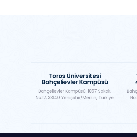
Toros Üniversitesi
Bahçelievler Kampüsü
Bahçelievler Kampüsü, 1857 Sokak,
Bahç
No:12, 33140 Yenişehir/Mersin, Türkiye
No: