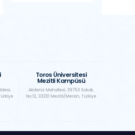
i
Toros Üniversitesi
Mezitli Kampüsü
ddesi,
Akdeniz Mahallesi, 39753 Sokak,
Türkiye
No:12, 33210 Mezitli/Mersin, Türkiye