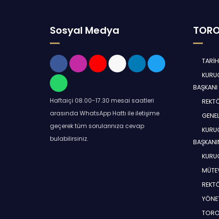
Sosyal Medya
TORO
TARİ
KURUC
BAŞKANI
Haftaiçi 08.00-17.30 mesai saatleri
REKT
arasında WhatsApp Hattı ile iletişime
GENEL
geçerek tüm sorularınıza cevap
KURUC
bulabilirsiniz.
BAŞKANI
KURUC
MÜTEV
REKT
YÖNE
TORO