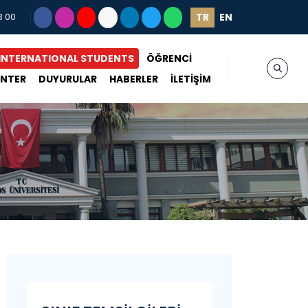
TR
EN
3 00
INTERNATIONAL STUDENTS
ÖĞRENCİ
ENTER
DUYURULAR
HABERLER
İLETİŞİM