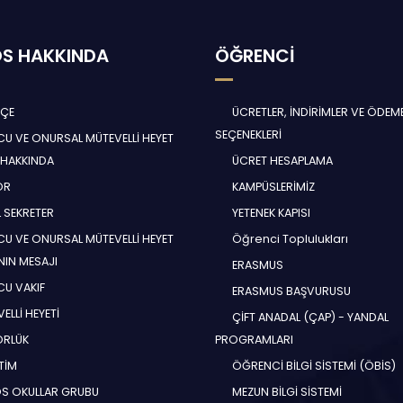
S HAKKINDA
ÖĞRENCİ
HÇE
ÜCRETLER, İNDİRİMLER VE ÖDEM
SEÇENEKLERİ
U VE ONURSAL MÜTEVELLİ HEYET
 HAKKINDA
ÜCRET HESAPLAMA
ÖR
KAMPÜSLERİMİZ
 SEKRETER
YETENEK KAPISI
U VE ONURSAL MÜTEVELLİ HEYET
Öğrenci Toplulukları
NIN MESAJI
ERASMUS
U VAKIF
ERASMUS BAŞVURUSU
ELLİ HEYETİ
ÇİFT ANADAL (ÇAP) - YANDAL
ÖRLÜK
PROGRAMLARI
TİM
ÖĞRENCİ BİLGİ SİSTEMİ (ÖBİS)
S OKULLAR GRUBU
MEZUN BİLGİ SİSTEMİ