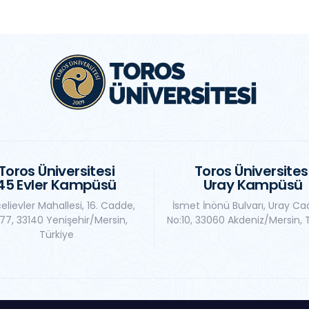
Toros Üniversitesi
Toros Üniversites
45 Evler Kampüsü
Uray Kampüsü
elievler Mahallesi, 16. Cadde,
İsmet İnönü Bulvarı, Uray Ca
77, 33140 Yenişehir/Mersin,
No:10, 33060 Akdeniz/Mersin, 
Türkiye