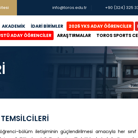
itesi
info@toros.edu.tr
+90 (324) 325 3
AKADEMİK
İDARİ BİRİMLER
2026 YKS ADAY ÖĞRENCİLER
ÜSTÜ ADAY ÖĞRENCİLER
ARAŞTIRMALAR
TOROS SPORTS C
İ
 TEMSİLCİLERİ
renci–bölüm iletişiminin güçlendirilmesi amacıyla her sınıf