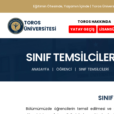
Eğitimin Ötesinde, Yaşamın İçinde | Toros Ünivers
TOROS HAKKINDA
TOROS
ÜNİVERSİTESİ
YATAY GEÇİŞ
LİSANS
SINIF TEMSİLCİLER
ANASAYFA
|
ÖĞRENCİ
|
SINIF TEMSİLCİLERİ
SINIF
Bölümümüzde öğrencilerin temsil edilmesi ve öğ