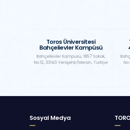
Toros Üniversitesi
Bahçelievler Kampüsü
Bahçelievler Kampüsü, 1857 Sokak,
Bahç
No:12, 33140 Yenişehir/Mersin, Türkiye
No:
Sosyal Medya
TORO