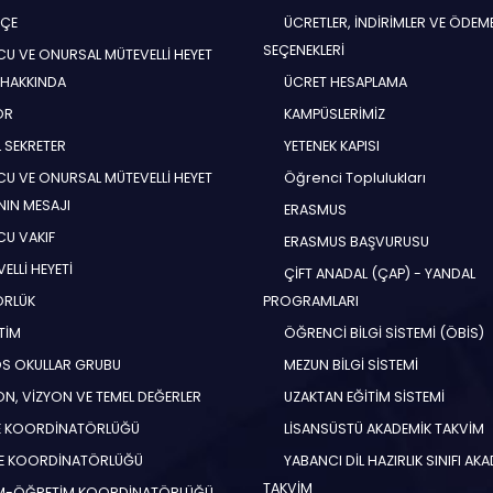
HÇE
ÜCRETLER, İNDİRİMLER VE ÖDEM
SEÇENEKLERİ
U VE ONURSAL MÜTEVELLİ HEYET
 HAKKINDA
ÜCRET HESAPLAMA
ÖR
KAMPÜSLERİMİZ
 SEKRETER
YETENEK KAPISI
U VE ONURSAL MÜTEVELLİ HEYET
Öğrenci Toplulukları
NIN MESAJI
ERASMUS
U VAKIF
ERASMUS BAŞVURUSU
ELLİ HEYETİ
ÇİFT ANADAL (ÇAP) - YANDAL
ÖRLÜK
PROGRAMLARI
TİM
ÖĞRENCİ BİLGİ SİSTEMİ (ÖBİS)
S OKULLAR GRUBU
MEZUN BİLGİ SİSTEMİ
N, VİZYON VE TEMEL DEĞERLER
UZAKTAN EĞİTİM SİSTEMİ
E KOORDİNATÖRLÜĞÜ
LİSANSÜSTÜ AKADEMİK TAKVİM
E KOORDİNATÖRLÜĞÜ
YABANCI DİL HAZIRLIK SINIFI AK
TAKVİM
İM-ÖĞRETİM KOORDİNATÖRLÜĞÜ