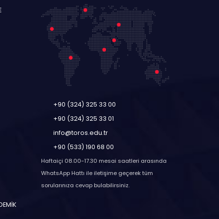
E
+90 (324) 325 33 00
+90 (324) 325 33 01
info@toros.edu.tr
+90 (533) 190 68 00
Haftaiçi 08.00-17.30 mesai saatleri arasında
WhatsApp Hattı ile iletişime geçerek tüm
sorularınıza cevap bulabilirsiniz.
ADEMİK