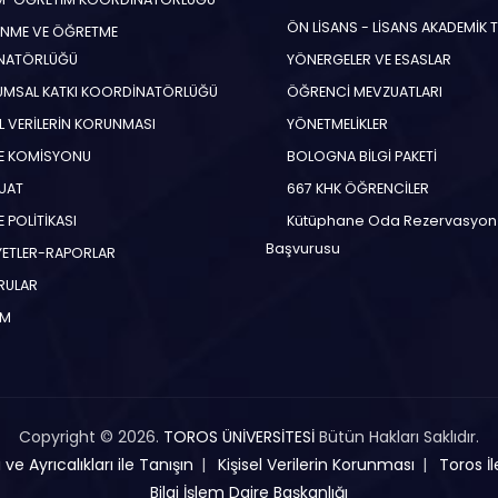
ÖN LİSANS - LİSANS AKADEMİK 
NME VE ÖĞRETME
NATÖRLÜĞÜ
YÖNERGELER VE ESASLAR
MSAL KATKI KOORDİNATÖRLÜĞÜ
ÖĞRENCİ MEVZUATLARI
EL VERİLERİN KORUNMASI
YÖNETMELİKLER
E KOMİSYONU
BOLOGNA BİLGİ PAKETİ
UAT
667 KHK ÖĞRENCİLER
 POLİTİKASI
Kütüphane Oda Rezervasyon
Başvurusu
YETLER-RAPORLAR
RULAR
İM
Copyright © 2026.
TOROS ÜNİVERSİTESİ
Bütün Hakları Saklıdır.
ve Ayrıcalıkları ile Tanışın
Kişisel Verilerin Korunması
Toros İl
Bilgi İşlem Daire Başkanlığı