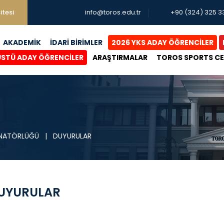
itesi
info@toros.edu.tr
+90 (324) 325 3
AKADEMİK
İDARİ BİRİMLER
2026 YKS ADAY ÖĞRENCİLER
ÜSTÜ ADAY ÖĞRENCİLER
ARAŞTIRMALAR
TOROS SPORTS C
DİNATÖRLÜĞÜ
|
DUYURULAR
UYURULAR