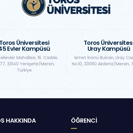
Toros Üniversitesi
Toros Üniversites
45 Evler Kampüsü
Uray Kampüsü
elievler Mahallesi, 16. Cadde,
İsmet İnönü Bulvarı, Uray Ca
77, 33140 Yenişehir/Mersin,
No:10, 33060 Akdeniz/Mersin, 
Türkiye
S HAKKINDA
ÖĞRENCİ