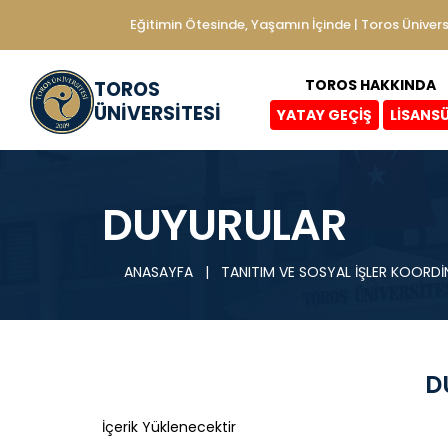
Eğitimin Ötesinde, Yaşamın İçinde | Toros Ünivers
TOROS HAKKINDA
TOROS
ÜNİVERSİTESİ
YATAY GEÇİŞ
LİSANS
DUYURULAR
ANASAYFA
|
TANITIM VE SOSYAL İŞLER KOOR
D
İçerik Yüklenecektir