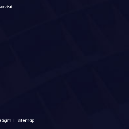
TAKVİMİ
etişim
Sitemap