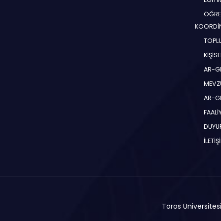
ÖĞRE
KOORDİ
TOPLU
KİŞİS
AR-G
MEVZ
AR-GE
FAALİ
DUYU
İLETİŞ
Toros Üniversitesi 