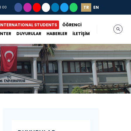
TR
EN
3 00
INTERNATIONAL STUDENTS
ÖĞRENCİ
ENTER
DUYURULAR
HABERLER
İLETİŞİM