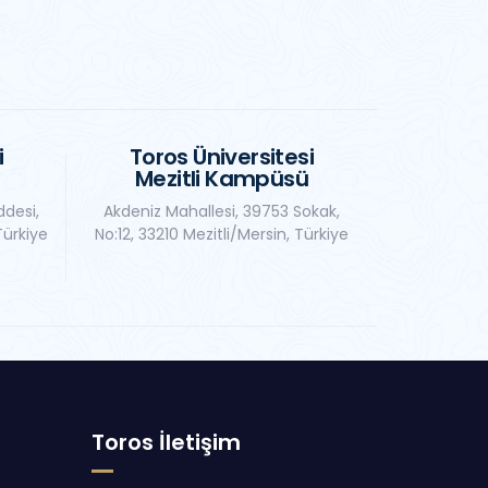
i
Toros Üniversitesi
Mezitli Kampüsü
ddesi,
Akdeniz Mahallesi, 39753 Sokak,
Türkiye
No:12, 33210 Mezitli/Mersin, Türkiye
Toros İletişim