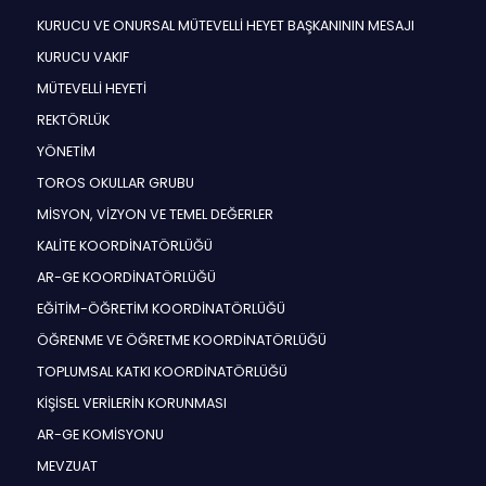
KURUCU VE ONURSAL MÜTEVELLİ HEYET BAŞKANININ MESAJI
KURUCU VAKIF
MÜTEVELLİ HEYETİ
REKTÖRLÜK
YÖNETİM
TOROS OKULLAR GRUBU
MİSYON, VİZYON VE TEMEL DEĞERLER
KALİTE KOORDİNATÖRLÜĞÜ
AR-GE KOORDİNATÖRLÜĞÜ
EĞİTİM-ÖĞRETİM KOORDİNATÖRLÜĞÜ
ÖĞRENME VE ÖĞRETME KOORDİNATÖRLÜĞÜ
TOPLUMSAL KATKI KOORDİNATÖRLÜĞÜ
KİŞİSEL VERİLERİN KORUNMASI
AR-GE KOMİSYONU
MEVZUAT