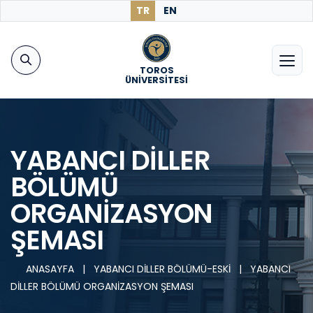
TR
EN
TOROS
ÜNİVERSİTESİ
YABANCI DİLLER
BÖLÜMÜ
ORGANİZASYON
ŞEMASI
ANASAYFA
|
YABANCI DİLLER BÖLÜMÜ-ESKİ
|
YABANCI
DİLLER BÖLÜMÜ ORGANİZASYON ŞEMASI