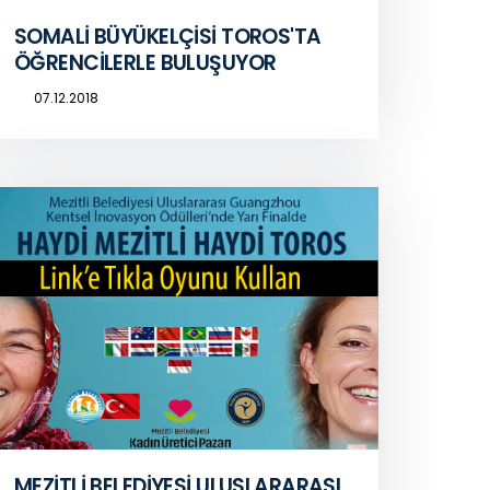
SOMALİ BÜYÜKELÇİSİ TOROS'TA
ÖĞRENCİLERLE BULUŞUYOR
07.12.2018
MEZİTLİ BELEDİYESİ ULUSLARARASI