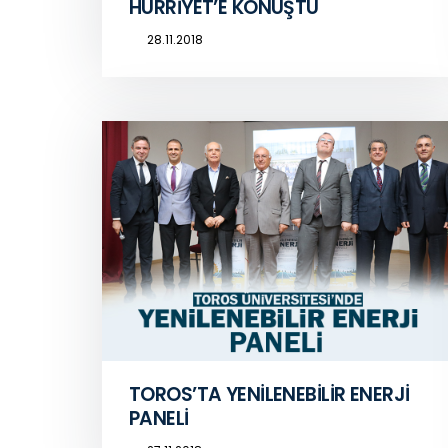
HÜRRİYET’E KONUŞTU
28.11.2018
TOROS’TA YENİLENEBİLİR ENERJİ
PANELİ