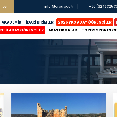
itesi
info@toros.edu.tr
+90 (324) 325 3
AKADEMİK
İDARİ BİRİMLER
2026 YKS ADAY ÖĞRENCİLER
ÜSTÜ ADAY ÖĞRENCİLER
ARAŞTIRMALAR
TOROS SPORTS C