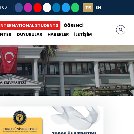
TR
EN
3 00
INTERNATIONAL STUDENTS
ÖĞRENCİ
ENTER
DUYURULAR
HABERLER
İLETİŞİM