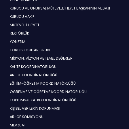
KURUCU VE ONURSAL MÜTEVELLİ HEYET BAŞKANININ MESAJI
KURUCU VAKIF
MÜTEVELLİ HEYETİ
REKTÖRLÜK
YÖNETİM
TOROS OKULLAR GRUBU
MİSYON, VİZYON VE TEMEL DEĞERLER
KALİTE KOORDİNATÖRLÜĞÜ
AR-GE KOORDİNATÖRLÜĞÜ
EĞİTİM-ÖĞRETİM KOORDİNATÖRLÜĞÜ
ÖĞRENME VE ÖĞRETME KOORDİNATÖRLÜĞÜ
TOPLUMSAL KATKI KOORDİNATÖRLÜĞÜ
KİŞİSEL VERİLERİN KORUNMASI
AR-GE KOMİSYONU
MEVZUAT