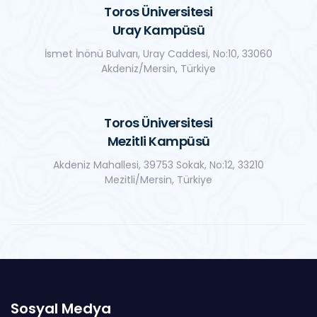
Toros Üniversitesi
Uray Kampüsü
İsmet İnönü Bulvarı, Uray Caddesi, No:10, 33060
Akdeniz/Mersin, Türkiye
Toros Üniversitesi
Mezitli Kampüsü
Akdeniz Mahallesi, 39753 Sokak, No:12, 33210
Mezitli/Mersin, Türkiye
Sosyal Medya