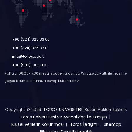
+90 (324) 325 33 00
+90 (324) 325 33 01
info@toros.edu.tr
+90 (533) 190 68 00
Haftaiçi 08.00-17.30 mesai saatleri arasında WhatsApp Hattı ile iletişime
geçerek tüm sorularınıza cevap bulabilirsiniz.
Copyright © 2026.
TOROS ÜNİVERSİTESİ
Bütün Hakları Saklıdır.
Toros Üniversitesi ve Ayrıcalıkları ile Tanışın
Kişisel Verilerin Korunması
Toros İletişim
Sitemap
Bilgi İşlem Daire Başkanlığı