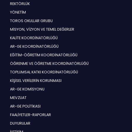
REKTÖRLÜK
YÖNETİM
TOROS OKULLAR GRUBU
MİSYON, VİZYON VE TEMEL DEĞERLER
KALİTE KOORDİNATÖRLÜĞÜ
AR-GE KOORDİNATÖRLÜĞÜ
EĞİTİM-ÖĞRETİM KOORDİNATÖRLÜĞÜ
ÖĞRENME VE ÖĞRETME KOORDİNATÖRLÜĞÜ
TOPLUMSAL KATKI KOORDİNATÖRLÜĞÜ
KİŞİSEL VERİLERİN KORUNMASI
AR-GE KOMİSYONU
MEVZUAT
AR-GE POLİTİKASI
FAALİYETLER-RAPORLAR
DUYURULAR
İLETİŞİM