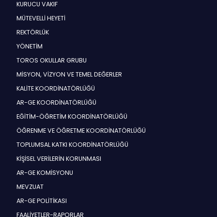
KURUCU VAKIF
MÜTEVELLİ HEYETİ
REKTÖRLÜK
YÖNETİM
TOROS OKULLAR GRUBU
MİSYON, VİZYON VE TEMEL DEĞERLER
KALİTE KOORDİNATÖRLÜĞÜ
AR-GE KOORDİNATÖRLÜĞÜ
EĞİTİM-ÖĞRETİM KOORDİNATÖRLÜĞÜ
ÖĞRENME VE ÖĞRETME KOORDİNATÖRLÜĞÜ
TOPLUMSAL KATKI KOORDİNATÖRLÜĞÜ
KİŞİSEL VERİLERİN KORUNMASI
AR-GE KOMİSYONU
MEVZUAT
AR-GE POLİTİKASI
FAALİYETLER-RAPORLAR