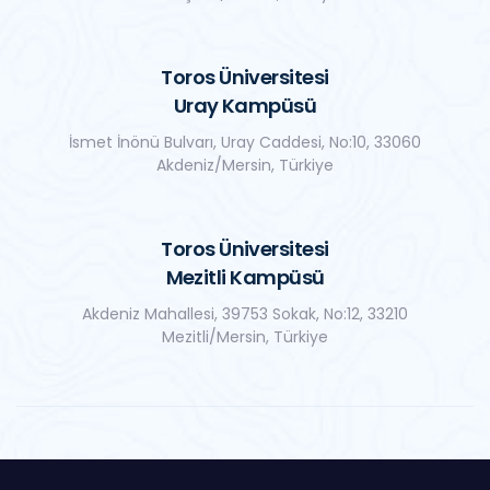
Toros Üniversitesi
Uray Kampüsü
İsmet İnönü Bulvarı, Uray Caddesi, No:10, 33060
Akdeniz/Mersin, Türkiye
Toros Üniversitesi
Mezitli Kampüsü
Akdeniz Mahallesi, 39753 Sokak, No:12, 33210
Mezitli/Mersin, Türkiye