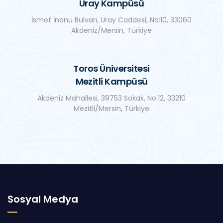
Uray Kampüsü
İsmet İnönü Bulvarı, Uray Caddesi, No:10, 33060
Akdeniz/Mersin, Türkiye
Toros Üniversitesi
Mezitli Kampüsü
Akdeniz Mahallesi, 39753 Sokak, No:12, 33210
Mezitli/Mersin, Türkiye
Sosyal Medya