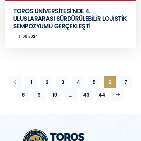
TOROS ÜNİVERSİTESİ’NDE 4.
ULUSLARARASI SÜRDÜRÜLEBİLİR LOJİSTİK
SEMPOZYUMU GERÇEKLEŞTİ
11.06.2024
1
2
3
4
5
6
7
8
9
10
...
43
44