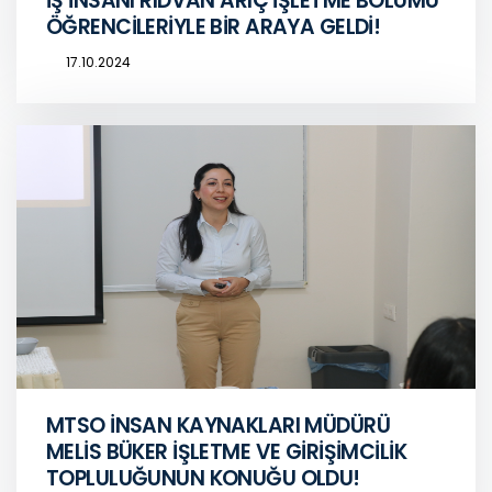
İŞ İNSANI RIDVAN ARIÇ İŞLETME BÖLÜMÜ
ÖĞRENCİLERİYLE BİR ARAYA GELDİ!
17.10.2024
MTSO İNSAN KAYNAKLARI MÜDÜRÜ
MELİS BÜKER İŞLETME VE GİRİŞİMCİLİK
TOPLULUĞUNUN KONUĞU OLDU!