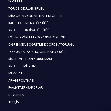
YÖNETİM
TOROS OKULLAR GRUBU
MİSYON, VİZYON VE TEMEL DEĞERLER
KALİTE KOORDİNATÖRLÜĞÜ
AR-GE KOORDİNATÖRLÜĞÜ
EĞİTİM-ÖĞRETİM KOORDİNATÖRLÜĞÜ
ÖĞRENME VE ÖĞRETME KOORDİNATÖRLÜĞÜ
TOPLUMSAL KATKI KOORDİNATÖRLÜĞÜ
KİŞİSEL VERİLERİN KORUNMASI
AR-GE KOMİSYONU
MEVZUAT
AR-GE POLİTİKASI
FAALİYETLER-RAPORLAR
DUYURULAR
İLETİŞİM