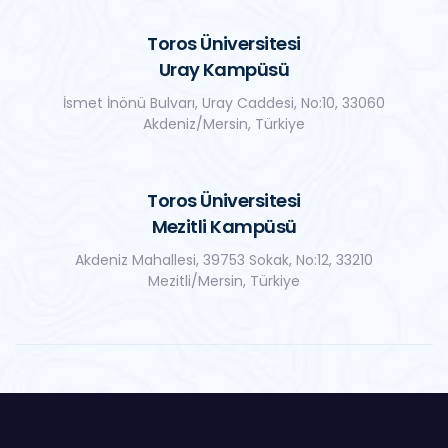
Toros Üniversitesi
Uray Kampüsü
İsmet İnönü Bulvarı, Uray Caddesi, No:10, 33060
Akdeniz/Mersin, Türkiye
Toros Üniversitesi
Mezitli Kampüsü
Akdeniz Mahallesi, 39753 Sokak, No:12, 33210
Mezitli/Mersin, Türkiye