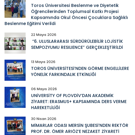
Toros Üniversitesi Beslenme ve Diyetetik
Öğrencilerinden Toplumsal Katkı Projesi
Kapsamında Okul Öncesi Çocuklara Sağlıklı
Beslenme Eğitimi Verildi
22 Mayıs 2026
“6. ULUSLARARASI SÜRDÜRÜLEBİLİR LOJİSTİK
SEMPOZYUMU RESILIENCE” GERÇEKLEŞTİRİLDİ
13 Mayıs 2026
TOROS ÜNİVERSİTESİ’NDEN GÖRME ENGELLİLERE
YÖNELİK FARKINDALIK ETKİNLİĞİ
06 Mayıs 2026
UNİVERSİTY OF PLOVDİV’DAN AKADEMİK
ZİYARET: ERASMUS+ KAPSAMINDA DERS VERME
HAREKETLİLİĞİ
30 Nisan 2026
MİMARLAR ODASI MERSİN ŞUBESİ’NDEN REKTÖR
PROF. DR. ÖMER ARIÖZ’E NEZAKET ZİYARETİ