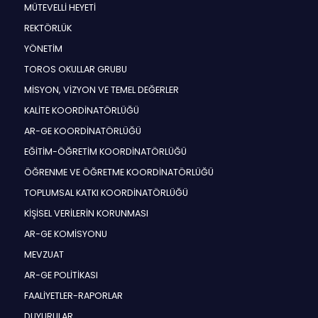
MÜTEVELLİ HEYETİ
REKTÖRLÜK
YÖNETİM
TOROS OKULLAR GRUBU
MİSYON, VİZYON VE TEMEL DEĞERLER
KALİTE KOORDİNATÖRLÜĞÜ
AR-GE KOORDİNATÖRLÜĞÜ
EĞİTİM-ÖĞRETİM KOORDİNATÖRLÜĞÜ
ÖĞRENME VE ÖĞRETME KOORDİNATÖRLÜĞÜ
TOPLUMSAL KATKI KOORDİNATÖRLÜĞÜ
KİŞİSEL VERİLERİN KORUNMASI
AR-GE KOMİSYONU
MEVZUAT
AR-GE POLİTİKASI
FAALİYETLER-RAPORLAR
DUYURULAR